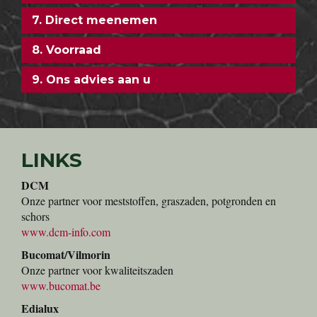
7. Direct meenemen
8. Voorraad
9. Ons advies aan u
LINKS
DCM
Onze partner voor meststoffen, graszaden, potgronden en
schors
www.dcm-info.com
Bucomat/Vilmorin
Onze partner voor kwaliteitszaden
www.bucomat.be
Edialux