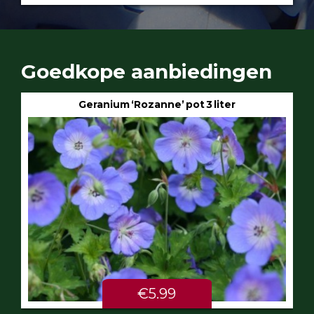
Goedkope aanbiedingen
Geranium ‘Rozanne’ pot 3 liter
€5.99