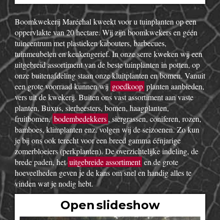
Boomkwekerij Maréchal kweekt voor u tuinplanten op een
oppervlakte van 20 hectare. Wij zijn boomkwekers en géén
tuincentrum met plastieken kabouters, barbecues,
tuinmeubelen en keukengerief. In onze serre kweken wij een
uitgebreid assortiment van de beste tuinplanten in potten, op
onze buitenafdeling staan onze kluitplanten en bomen. Vanuit
een grote voorraad kunnen wij
goedkoop
planten aanbieden,
vers uit de kwekerij. Buiten ons vast assortiment aan vaste
planten, Buxus, sierheesters, bomen, haagplanten,
fruitbomen,
bodembedekkers
, siergrassen, coniferen, rozen,
bamboes, klimplanten enz. volgen wij de seizoenen. Zo kun
je bij ons ook terecht voor een breed gamma éénjarige
zomerbloeiers (perkplanten). De overzichtelijke indeling, de
brede paden, het
uitgebreide assortiment
en de grote
hoeveelheden geven je de kans om snel en handig alles te
vinden wat je nodig hebt.
Open slideshow