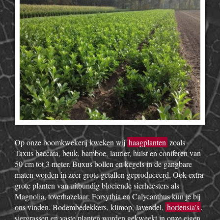
Op onze boomkwekerij kweken wij
haagplanten
zoals
Taxus baccata, beuk, bamboe, laurier, hulst en coniferen van
50 cm tot 3 meter. Buxus bollen en kegels in de gangbare
maten worden in zeer grote getallen geproduceerd. Ook extra
grote planten van uitbundig bloeiende sierheesters als
Magnolia, toverhazelaar, Forsythia en Calycanthus kun je bij
ons vinden. Bodembedekkers, klimop, lavendel,
hortensia’s
,
siergrassen en vaste planten worden gekweekt in onze eigen