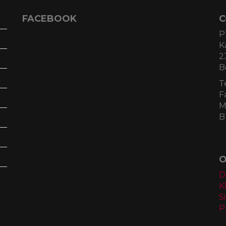
FACEBOOK
C
P
K
2
B
T
F
M
B
O
D
K
S
P