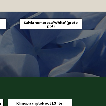
Salvia nemorosa ‘White’ (grote
pot)
iter
Hedera helix ‘Hibernica’ pot 9 cm