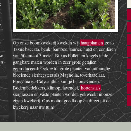
e
,
o
Op onze boomkwekerij kweken wij
haagplanten
zoals
Taxus baccata, beuk, bamboe, laurier, hulst en coniferen
ke
van 50 cm tot 3 meter. Buxus bollen en kegels in de
en
gangbare maten worden in zeer grote getallen
geproduceerd. Ook extra grote planten van uitbundig
bloeiende sierheesters als Magnolia, toverhazelaar,
Forsythia en Calycanthus kun je bij ons vinden.
Bodembedekkers, klimop, lavendel,
hortensia’s
,
siergrassen en vaste planten worden gekweekt in onze
eigen kwekerij. Ons motto: goedkoop en direct uit de
kwekerij naar uw tuin!