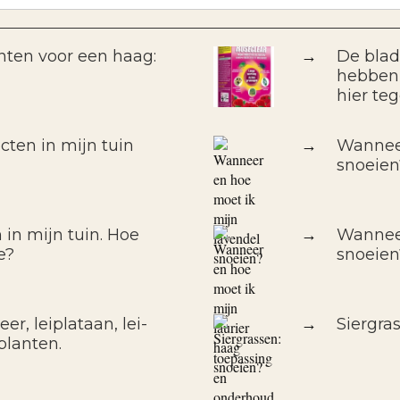
nten voor een haag:
→
De blad
hebben 
hier te
cten in mijn tuin
→
Wanneer
snoeien
 in mijn tuin. Hoe
→
Wanneer
e?
snoeien
er, leiplataan, lei-
→
Siergra
planten.