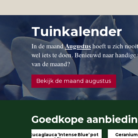
Tuinkalender
Augustus
In de maand
hoeft u zich nooit 
wel iets te doen. Benieuwd naar handige 
van de maand?
Bekijk de maand augustus
Goedkope aanbiedi
 Blue’ pot
Geranium ‘Rozanne’ pot 3 liter
Hydran