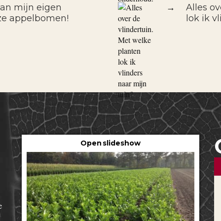
van mijn eigen
→
Alles o
ze appelbomen!
lok ik v
Open slideshow
e