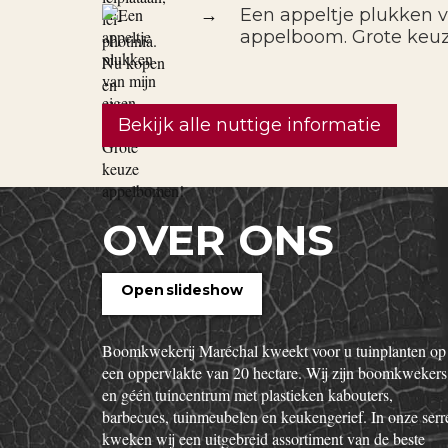
→
Een appeltje plukken 
appelboom. Grote keu
Bekijk alle nuttige informatie
OVER ONS
Open slideshow
Boomkwekerij Maréchal kweekt voor u tuinplanten op
een oppervlakte van 20 hectare. Wij zijn boomkwekers
en géén tuincentrum met plastieken kabouters,
barbecues, tuinmeubelen en keukengerief. In onze serr
kweken wij een uitgebreid assortiment van de beste