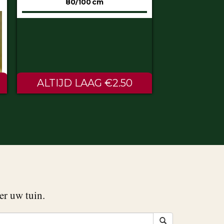
50
€0.60
er uw tuin.