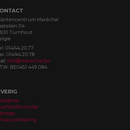
ONTACT
lantencentrum Maréchal
astelein 114
300 Turnhout
elgië
el:
014/44.20.77
ax:
014/44.20.78
ail:
info@marechal.be
TW:
BE0451 449 084
VERIG
isclaimer
lachtenformulier
itemap
rivacyverklaring