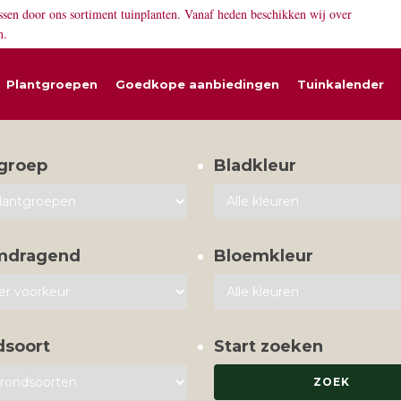
ssen door ons sortiment tuinplanten. Vanaf heden beschikken wij over
n.
Plantgroepen
Goedkope aanbiedingen
Tuinkalender
groep
Bladkleur
mdragend
Bloemkleur
dsoort
Start zoeken