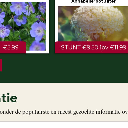
Annabelle’ pot 3 liter
80/100 cm
NT €9.50 ipv €11.99
ALTIJD LAAG €2.
tie
onder de populairste en meest gezochte informatie ov