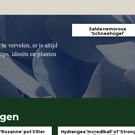
Salvia nemorosa
‘Schneehügel’
te vervelen, er is altijd
tips, ideeën en planten
ngen
gea ‘Incrediball’ of ‘Strong
Klimop aan stok pot 1.5 l