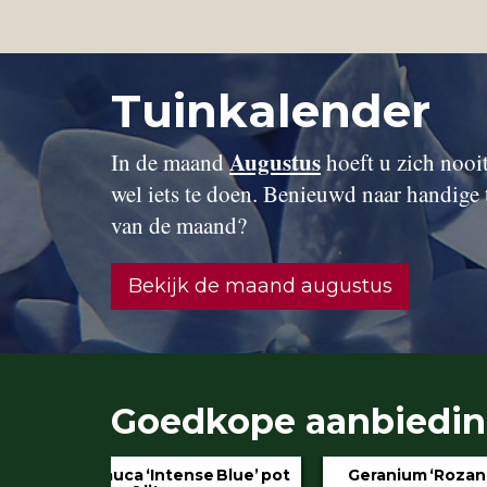
Tuinkalender
Augustus
In de maand
hoeft u zich nooit 
wel iets te doen. Benieuwd naar handige 
van de maand?
Bekijk de maand augustus
Goedkope aanbiedi
 Blue’ pot
Geranium ‘Rozanne’ pot 3 liter
Hydran