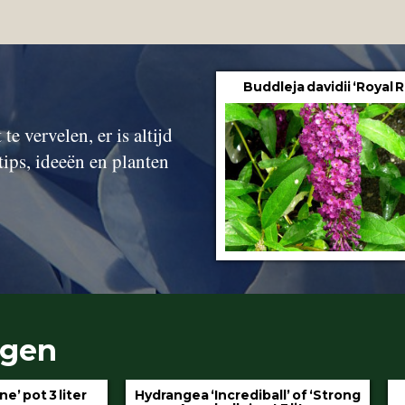
Buddleja davidii ‘Royal 
te vervelen, er is altijd
tips, ideeën en planten
ngen
gea ‘Incrediball’ of ‘Strong
Klimop aan stok pot 1.5 l