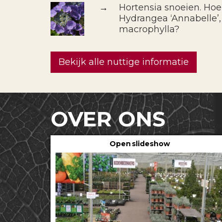
→
Hortensia snoeien. Hoe
Hydrangea ‘Annabelle’,
macrophylla?
Bekijk alle nuttige informatie
OVER ONS
Open slideshow