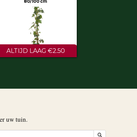
50
€0.60
er uw tuin.