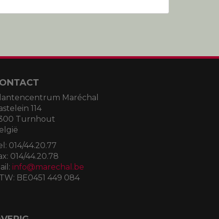
ONTACT
lantencentrum Maréchal
astelein 114
300 Turnhout
elgië
el:
014/44.20.77
ax:
014/44.20.78
ail:
info@marechal.be
TW:
BE0451 449 084