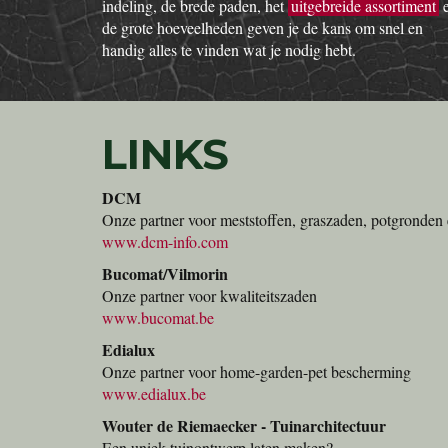
indeling, de brede paden, het
uitgebreide assortiment
de grote hoeveelheden geven je de kans om snel en
handig alles te vinden wat je nodig hebt.
LINKS
DCM
Onze partner voor meststoffen, graszaden, potgronden 
www.dcm-info.com
Bucomat/Vilmorin
Onze partner voor kwaliteitszaden
www.bucomat.be
Edialux
Onze partner voor home-garden-pet bescherming
www.edialux.be
Wouter de Riemaecker - Tuinarchitectuur
Een uniek tuinontwerp laten maken?