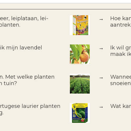
er, leiplataan, lei-
→
Hoe kan
planten.
aantre
k mijn lavendel
→
Ik wil 
maak ik
in. Met welke planten
→
Wanneer
n tuin?
snoeien
rtugese laurier planten
→
Wat kan
g.