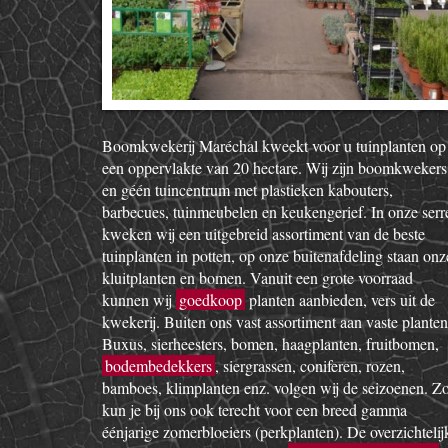
Boomkwekerij Maréchal kweekt voor u tuinplanten op
een oppervlakte van 20 hectare. Wij zijn boomkwekers
en géén tuincentrum met plastieken kabouters,
barbecues, tuinmeubelen en keukengerief. In onze serr
kweken wij een uitgebreid assortiment van de beste
tuinplanten in potten, op onze buitenafdeling staan onz
kluitplanten en bomen. Vanuit een grote voorraad
kunnen wij
goedkoop
planten aanbieden, vers uit de
kwekerij. Buiten ons vast assortiment aan vaste planten
Buxus, sierheesters, bomen, haagplanten, fruitbomen,
bodembedekkers
, siergrassen, coniferen, rozen,
bamboes, klimplanten enz. volgen wij de seizoenen. Z
kun je bij ons ook terecht voor een breed gamma
éénjarige zomerbloeiers (perkplanten). De overzichtelij