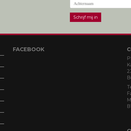
Schrijf mij in
FACEBOOK
C
P
K
2
B
T
F
M
B