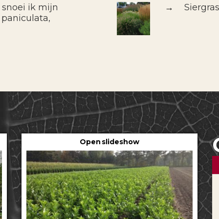
 snoei ik mijn
→
Siergra
 paniculata,
Open slideshow