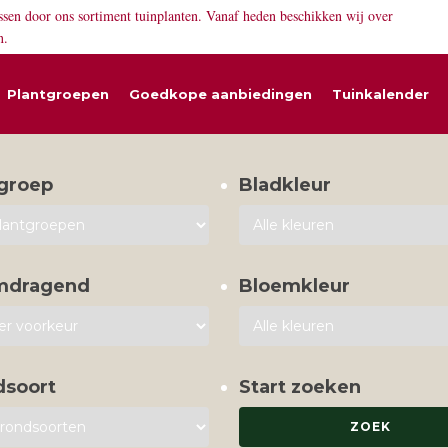
ssen door ons sortiment tuinplanten. Vanaf heden beschikken wij over
n.
Plantgroepen
Goedkope aanbiedingen
Tuinkalender
groep
Bladkleur
mdragend
Bloemkleur
dsoort
Start zoeken