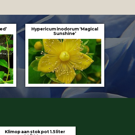
Red’
Hypericum inodorum ‘Magical
Sunshine’
iter
Hedera helix ‘Hibernica’ pot 9 cm