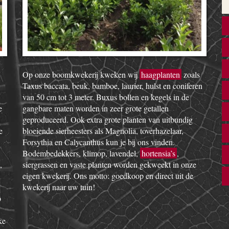
Op onze boomkwekerij kweken wij
haagplanten
zoals
Taxus baccata, beuk, bamboe, laurier, hulst en coniferen
van 50 cm tot 3 meter. Buxus bollen en kegels in de
e
gangbare maten worden in zeer grote getallen
geproduceerd. Ook extra grote planten van uitbundig
e
bloeiende sierheesters als Magnolia, toverhazelaar,
Forsythia en Calycanthus kun je bij ons vinden.
Bodembedekkers, klimop, lavendel,
hortensia’s
,
,
siergrassen en vaste planten worden gekweekt in onze
eigen kwekerij. Ons motto: goedkoop en direct uit de
kwekerij naar uw tuin!
o
ke