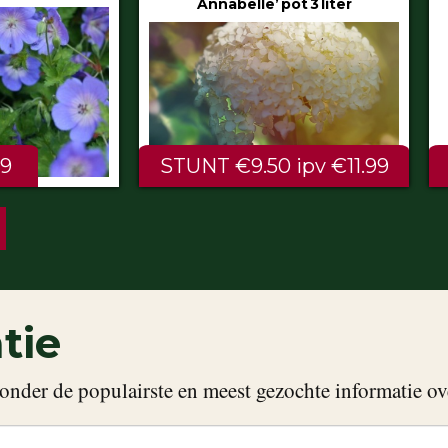
Annabelle’ pot 3 liter
80/100 cm
NT €9.50 ipv €11.99
ALTIJD LAAG €2.
tie
onder de populairste en meest gezochte informatie ov