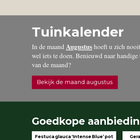
Tuinkalender
Augustus
In de maand
hoeft u zich nooit 
wel iets te doen. Benieuwd naar handige 
van de maand?
Bekijk de maand augustus
Goedkope aanbiedi
 Blue’ pot
Geranium ‘Rozanne’ pot 3 liter
Hydran