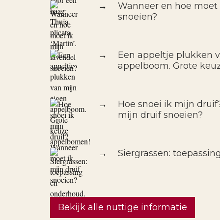
→
Wanneer en hoe moet i
snoeien?
→
Een appeltje plukken 
appelboom. Grote keu
→
Hoe snoei ik mijn drui
mijn druif snoeien?
→
Siergrassen: toepassin
Bekijk alle nuttige informatie