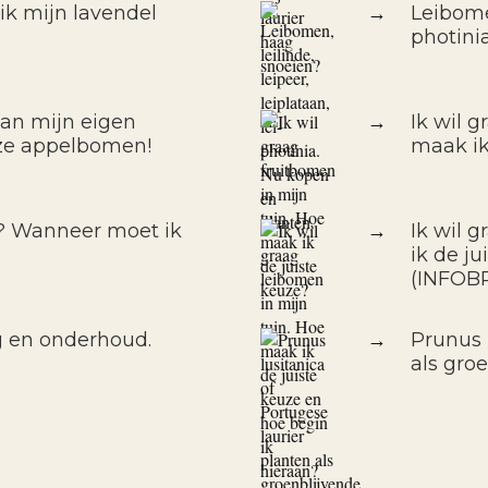
k mijn lavendel
→
Leibomen
photini
van mijn eigen
→
Ik wil 
ze appelbomen!
maak ik
f? Wanneer moet ik
→
Ik wil 
ik de j
(INFOB
g en onderhoud.
→
Prunus 
als gro