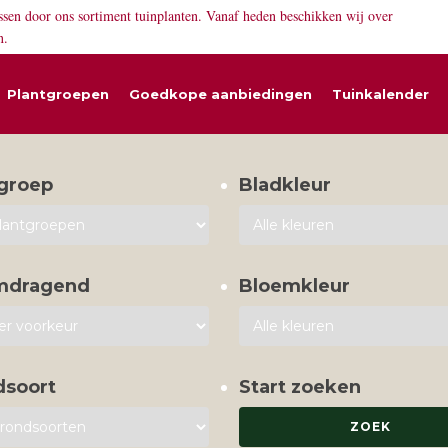
ssen door ons sortiment tuinplanten. Vanaf heden beschikken wij over
n.
Plantgroepen
Goedkope aanbiedingen
Tuinkalender
groep
Bladkleur
mdragend
Bloemkleur
dsoort
Start zoeken