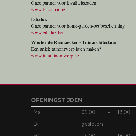
Onze partner voor kwaliteitszaden
www.bucomat.be
Edialux
Onze partner voor home-garden-pet bescherming
www.edialux.be
Wouter de Riemaecker - Tuinarchitectuur
Een uniek tuinontwerp laten maken?
www.infotuinontwerp.be
OPENINGSTIJDEN
Ma
09:00
-
18:00
Di
gesloten
Wo
09:00
-
18:00