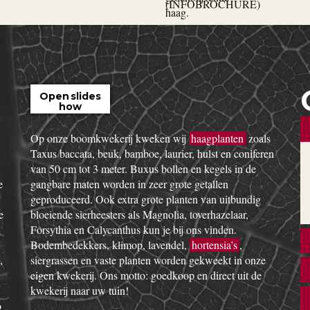
Open slides
how
Op onze boomkwekerij kweken wij
haagplanten
zoals
Taxus baccata, beuk, bamboe, laurier, hulst en coniferen
van 50 cm tot 3 meter. Buxus bollen en kegels in de
e
gangbare maten worden in zeer grote getallen
geproduceerd. Ook extra grote planten van uitbundig
e
bloeiende sierheesters als Magnolia, toverhazelaar,
Forsythia en Calycanthus kun je bij ons vinden.
Bodembedekkers, klimop, lavendel,
hortensia’s
,
,
siergrassen en vaste planten worden gekweekt in onze
eigen kwekerij. Ons motto: goedkoop en direct uit de
kwekerij naar uw tuin!
o