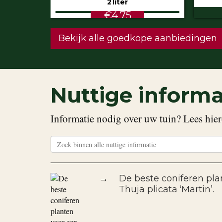
€5.99
STU
Bekijk alle goedkope aanbiedingen
Nuttige informa
Informatie nodig over uw tuin? Lees hier
→
De beste coniferen pla
Thuja plicata ‘Martin’.