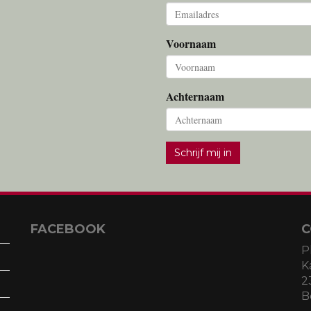
Voornaam
Achternaam
Schrijf mij in
FACEBOOK
C
P
K
2
B