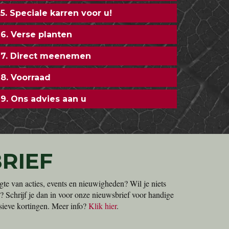
5. Speciale karren voor u!
6. Verse planten
7. Direct meenemen
8. Voorraad
9. Ons advies aan u
RIEF
gte van acties, events en nieuwigheden? Wil je niets
? Schrijf je dan in voor onze nieuwsbrief voor handige
lusieve kortingen. Meer info?
Klik hier
.