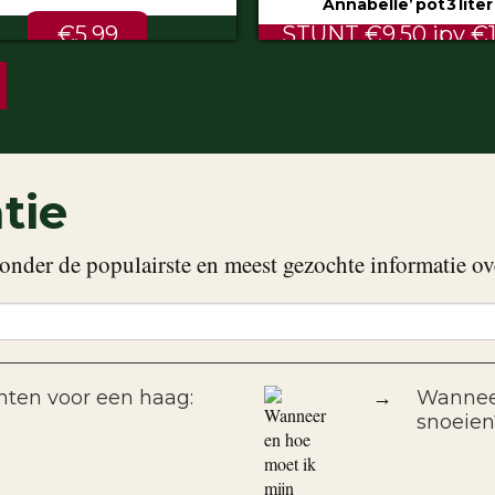
Annabelle’ pot 3 liter
80/100 cm
NT €9.50 ipv €11.99
ALTIJD LAAG €2.
tie
onder de populairste en meest gezochte informatie ov
nten voor een haag:
→
Wanneer
snoeien