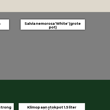
a
Salvia nemorosa ‘White’ (grote
pot)
iter
Hedera helix ‘Hibernica’ pot 9 cm