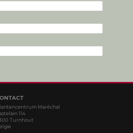
ONTACT
lantencentrum Maréchal
astelein 114
300 Turnhout
elgië