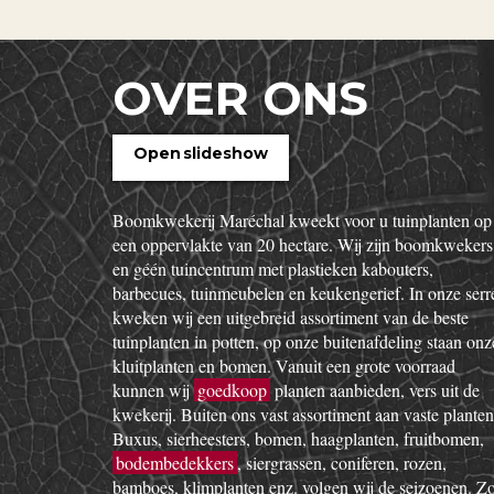
OVER ONS
Open slideshow
Boomkwekerij Maréchal kweekt voor u tuinplanten op
een oppervlakte van 20 hectare. Wij zijn boomkwekers
en géén tuincentrum met plastieken kabouters,
barbecues, tuinmeubelen en keukengerief. In onze serr
kweken wij een uitgebreid assortiment van de beste
tuinplanten in potten, op onze buitenafdeling staan onz
kluitplanten en bomen. Vanuit een grote voorraad
kunnen wij
goedkoop
planten aanbieden, vers uit de
kwekerij. Buiten ons vast assortiment aan vaste planten
Buxus, sierheesters, bomen, haagplanten, fruitbomen,
bodembedekkers
, siergrassen, coniferen, rozen,
bamboes, klimplanten enz. volgen wij de seizoenen. Z