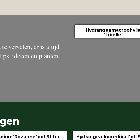
Hydrangea macrophyll
‘Libelle’
te vervelen, er is altijd
tips, ideeën en planten
ngen
gea ‘Incrediball’ of ‘Strong
Klimop aan stok pot 1.5 l