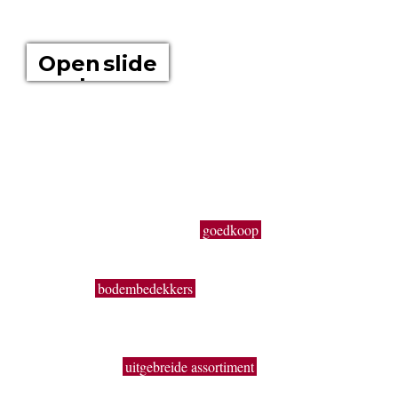
OVER ONS
Open slide
show
Boomkwekerij Maréchal kweekt voor u tuinplanten op een
oppervlakte van 20 hectare. Wij zijn boomkwekers en géén
tuincentrum met plastieken kabouters, barbecues,
tuinmeubelen en keukengerief. In onze serre kweken wij een
uitgebreid assortiment van de beste tuinplanten in potten, op
onze buitenafdeling staan onze kluitplanten en bomen. Vanuit
een grote voorraad kunnen wij
goedkoop
planten aanbieden,
vers uit de kwekerij. Buiten ons vast assortiment aan vaste
planten, Buxus, sierheesters, bomen, haagplanten,
fruitbomen,
bodembedekkers
, siergrassen, coniferen, rozen,
bamboes, klimplanten enz. volgen wij de seizoenen. Zo kun
je bij ons ook terecht voor een breed gamma éénjarige
zomerbloeiers (perkplanten). De overzichtelijke indeling, de
brede paden, het
uitgebreide assortiment
en de grote
hoeveelheden geven je de kans om snel en handig alles te