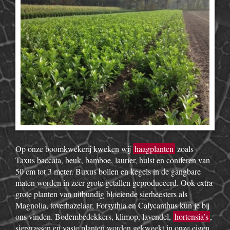
Op onze boomkwekerij kweken wij
haagplanten
zoals
Taxus baccata, beuk, bamboe, laurier, hulst en coniferen van
50 cm tot 3 meter. Buxus bollen en kegels in de gangbare
maten worden in zeer grote getallen geproduceerd. Ook extra
grote planten van uitbundig bloeiende sierheesters als
Magnolia, toverhazelaar, Forsythia en Calycanthus kun je bij
ons vinden. Bodembedekkers, klimop, lavendel,
hortensia’s
,
siergrassen en vaste planten worden gekweekt in onze eigen