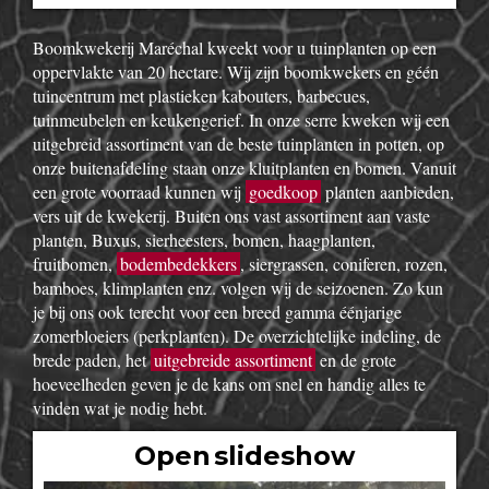
Boomkwekerij Maréchal kweekt voor u tuinplanten op een
oppervlakte van 20 hectare. Wij zijn boomkwekers en géén
tuincentrum met plastieken kabouters, barbecues,
tuinmeubelen en keukengerief. In onze serre kweken wij een
uitgebreid assortiment van de beste tuinplanten in potten, op
onze buitenafdeling staan onze kluitplanten en bomen. Vanuit
een grote voorraad kunnen wij
goedkoop
planten aanbieden,
vers uit de kwekerij. Buiten ons vast assortiment aan vaste
planten, Buxus, sierheesters, bomen, haagplanten,
fruitbomen,
bodembedekkers
, siergrassen, coniferen, rozen,
bamboes, klimplanten enz. volgen wij de seizoenen. Zo kun
je bij ons ook terecht voor een breed gamma éénjarige
zomerbloeiers (perkplanten). De overzichtelijke indeling, de
brede paden, het
uitgebreide assortiment
en de grote
hoeveelheden geven je de kans om snel en handig alles te
vinden wat je nodig hebt.
Open slideshow