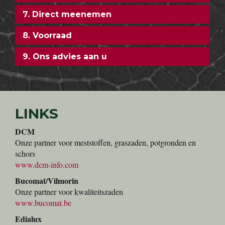
7. Direct meenemen
8. Voorraad
9. Ons advies aan u
LINKS
DCM
Onze partner voor meststoffen, graszaden, potgronden en
schors
www.dcm-info.com
Bucomat/Vilmorin
Onze partner voor kwaliteitszaden
www.bucomat.be
Edialux