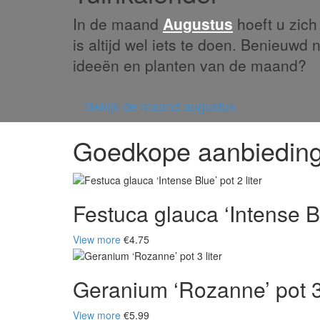
In de maand
Augustus
hoeft u zich 
is altijd wel iets te doen. Benieuwd 
ideeën en planten van de maand?
Bekijk de maand augustus
Goedkope aanbiedin
Festuca glauca ‘Intense Blu
View more
€4.75
Geranium ‘Rozanne’ pot 3 
View more
€5.99