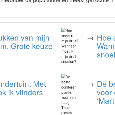
ukken van mijn
→
Hoe s
m. Grote keuze
Wanne
snoe
indertuin. Met
→
De be
k ik vlinders
voor 
‘Marti