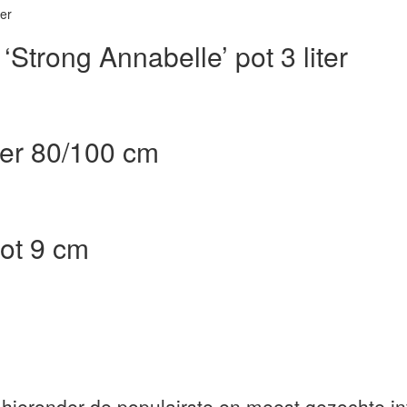
‘Strong Annabelle’ pot 3 liter
iter 80/100 cm
pot 9 cm
 hieronder de populairste en meest gezochte in