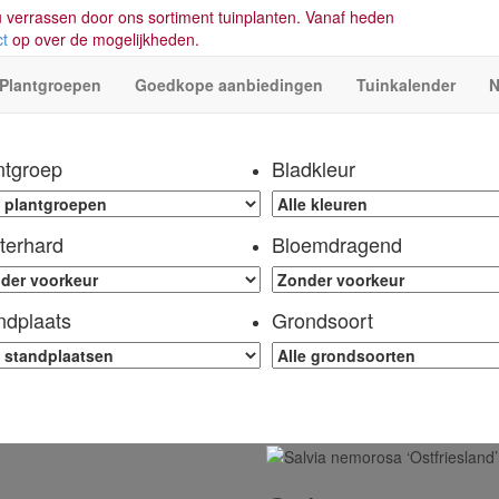
 verrassen door ons sortiment tuinplanten. Vanaf heden
ct
op over de mogelijkheden.
Plantgroepen
Goedkope aanbiedingen
Tuinkalender
N
ntgroep
Bladkleur
terhard
Bloemdragend
ndplaats
Grondsoort