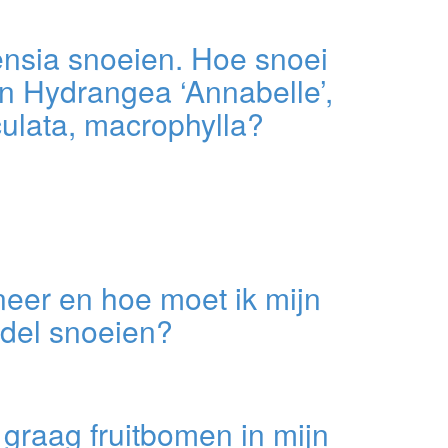
ensia snoeien. Hoe snoei
jn Hydrangea ‘Annabelle’,
ulata, macrophylla?
eer en hoe moet ik mijn
ndel snoeien?
l graag fruitbomen in mijn