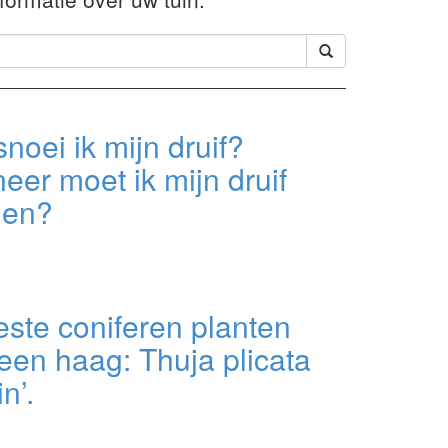
noei ik mijn druif?
er moet ik mijn druif
ien?
ste coniferen planten
een haag: Thuja plicata
n’.