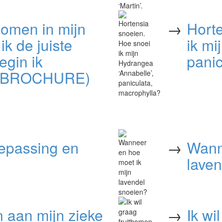
ibomen in mijn
→
Hort
ik de juiste
ik mi
egin ik
panic
FOBROCHURE)
oepassing en
→
Wann
lave
n aan mijn zieke
→
Ik wi