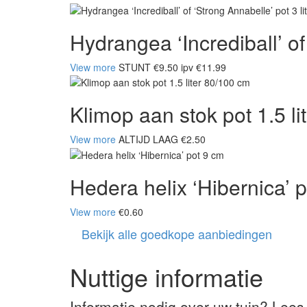
Hydrangea ‘Incrediball’ of 
View more
STUNT €9.50 ipv €11.99
Klimop aan stok pot 1.5 l
View more
ALTIJD LAAG €2.50
Hedera helix ‘Hibernica’ 
View more
€0.60
Bekijk alle goedkope aanbiedingen
Nuttige informatie
Informatie nodig over uw tuin? Lees