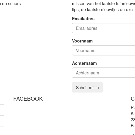
n en schors
missen van het laatste tuinnieuw
tips, de laatste nieuwtjes en exc
Emailadres
Voornaam
Achternaam
Schrijf mij in
FACEBOOK
C
P
Ka
2
Be
Te