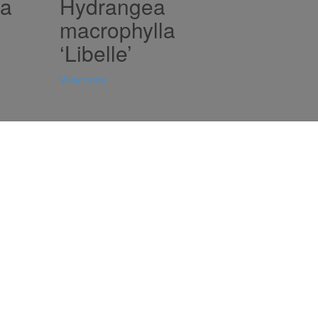
sa
Hydrangea
macrophylla
‘Libelle’
View more