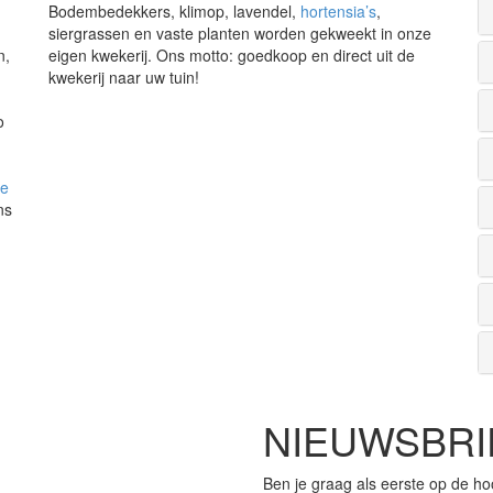
Bodembedekkers, klimop, lavendel,
hortensia’s
,
siergrassen en vaste planten worden gekweekt in onze
n,
eigen kwekerij. Ons motto: goedkoop en direct uit de
kwekerij naar uw tuin!
o
de
ns
NIEUWSBRI
Ben je graag als eerste op de ho