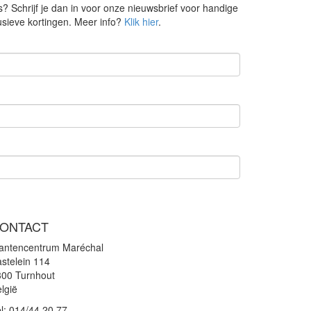
s? Schrijf je dan in voor onze nieuwsbrief voor handige
lusieve kortingen. Meer info?
Klik hier
.
ONTACT
lantencentrum Maréchal
stelein 114
300 Turnhout
lgië
l:
014/44.20.77