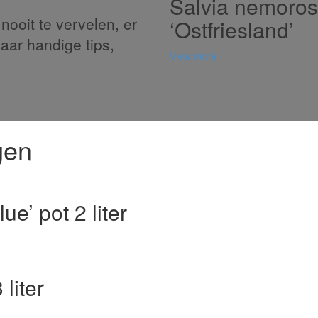
Salvia nemoro
nooit te vervelen, er
‘Ostfriesland’
naar handige tips,
View more
gen
e’ pot 2 liter
liter