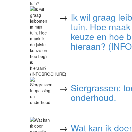
→
Ik wil graag le
tuin. Hoe maak 
keuze en hoe b
hieraan? (IN
→
Siergrassen: t
onderhoud.
→
Wat kan ik doe