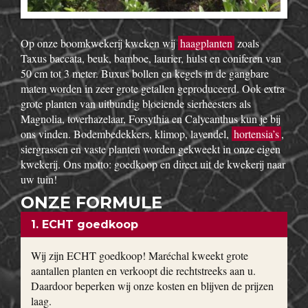
Op onze boomkwekerij kweken wij
haagplanten
zoals
Taxus baccata, beuk, bamboe, laurier, hulst en coniferen van
50 cm tot 3 meter. Buxus bollen en kegels in de gangbare
maten worden in zeer grote getallen geproduceerd. Ook extra
grote planten van uitbundig bloeiende sierheesters als
Magnolia, toverhazelaar, Forsythia en Calycanthus kun je bij
ons vinden. Bodembedekkers, klimop, lavendel,
hortensia’s
,
siergrassen en vaste planten worden gekweekt in onze eigen
kwekerij. Ons motto: goedkoop en direct uit de kwekerij naar
uw tuin!
ONZE FORMULE
1. ECHT goedkoop
Wij zijn ECHT goedkoop! Maréchal kweekt grote
aantallen planten en verkoopt die rechtstreeks aan u.
Daardoor beperken wij onze kosten en blijven de prijzen
laag.