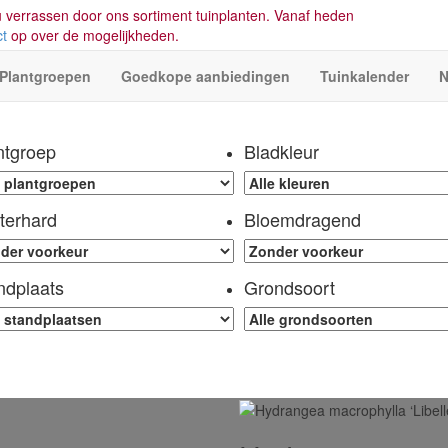
 verrassen door ons sortiment tuinplanten. Vanaf heden
ct
op over de mogelijkheden.
Plantgroepen
Goedkope aanbiedingen
Tuinkalender
N
ntgroep
Bladkleur
terhard
Bloemdragend
ndplaats
Grondsoort