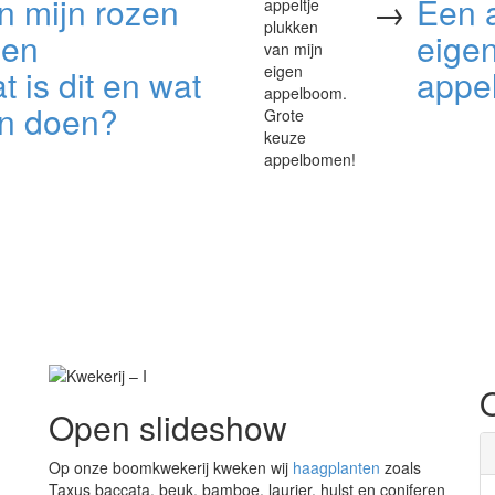
n mijn rozen
→
Een a
ben
eige
t is dit en wat
appe
en doen?
Open slideshow
Op onze boomkwekerij kweken wij
haagplanten
zoals
Taxus baccata, beuk, bamboe, laurier, hulst en coniferen