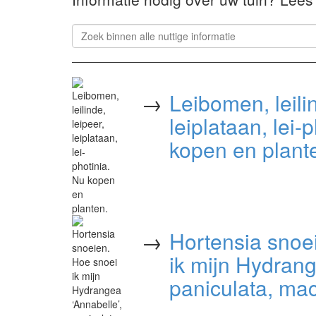
→
Leibomen, leilin
leiplataan, lei-
kopen en plant
→
Hortensia snoe
ik mijn Hydrang
paniculata, ma