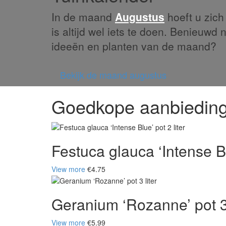
In de maand
Augustus
hoeft u zich 
is altijd wel iets te doen. Benieuwd 
ideeën en planten van de maand?
Bekijk de maand augustus
Goedkope aanbiedin
Festuca glauca ‘Intense Blu
View more
€4.75
Geranium ‘Rozanne’ pot 3 
View more
€5.99