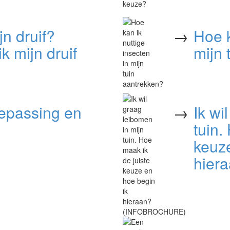
jn druif?
→
Hoe k
 mijn druif
mijn 
oepassing en
→
Ik wi
tuin.
keuze
hier