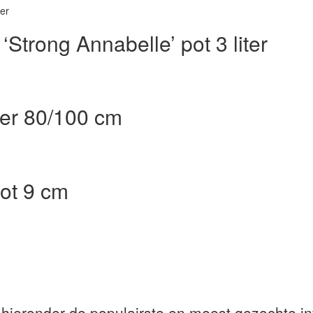
‘Strong Annabelle’ pot 3 liter
iter 80/100 cm
pot 9 cm
 hieronder de populairste en meest gezochte in