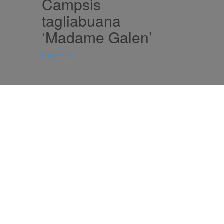
Campsis
tagliabuana
‘Madame Galen’
View more