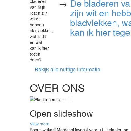
→
De bladeren va
zijn wit en heb
bladvlekken, wa
kan ik hier teg
Bekijk alle nuttige informatie
OVER ONS
Open slideshow
View more
Boomkwekerij Maréchal kweekt voor u tuinplanten op