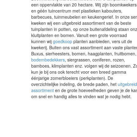
een oppervlakte van 20 hectare. Wij zijn boomkwekers
en géén tuincentrum met plastieken kabouters,
barbecues, tuinmeubelen en keukengerief. In onze ser
kweken wij een uitgebreid assortiment van de beste
tuinplanten in potten, op onze buitenafdeling staan on
kluitplanten en bomen. Vanuit een grote voorraad
kunnen wij
goedkoop
planten aanbieden, vers uit de
kwekerij. Buiten ons vast assortiment aan vaste plante
Buxus, sierheesters, bomen, haagplanten, fruitbomen,
bodembedekkers
, siergrassen, coniferen, rozen,
bamboes, klimplanten enz. volgen wij de seizoenen. Z
kun je bij ons ook terecht voor een breed gamma
éénjarige zomerbloeiers (perkplanten). De
overzichtelijke indeling, de brede paden, het
uitgebrei
assortiment
en de grote hoeveelheden geven je de ka
om snel en handig alles te vinden wat je nodig hebt.