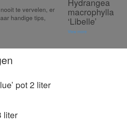
Hydrangea
nooit te vervelen, er
macrophylla
naar handige tips,
‘Libelle’
View more
gen
e’ pot 2 liter
liter