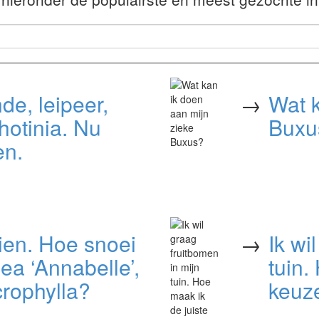
de, leipeer,
→
Wat k
photinia. Nu
Buxu
en.
ien. Hoe snoei
→
Ik wi
ea ‘Annabelle’,
tuin.
crophylla?
keuz