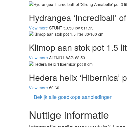
Hydrangea ‘Incrediball’ of 
View more
STUNT €9.50 ipv €11.99
Klimop aan stok pot 1.5 l
View more
ALTIJD LAAG €2.50
Hedera helix ‘Hibernica’ 
View more
€0.60
Bekijk alle goedkope aanbiedingen
Nuttige informatie
Informatie nodig over uw tuin? Lees