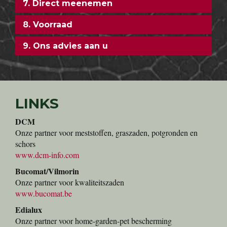
7. Direct meenemen
8. Voorraad
9. Ons advies aan u
LINKS
DCM
Onze partner voor meststoffen, graszaden, potgronden en
schors
www.dcm-info.com
Bucomat/Vilmorin
Onze partner voor kwaliteitszaden
www.bucomat.be
Edialux
Onze partner voor home-garden-pet bescherming