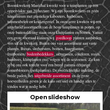
Boomkwekerij Maréchal kweekt voor u tuinplanten op een
oppervlakte van 20 hectare. Wij zijn boomkwekers en géén
tuincentrum met plastieken kabouters, barbecues,
tuinmeubelen en keukengerief. In onze serre kweken wij een
uitgebreid assortiment van de beste tuinplanten in potten, op
onze buitenafdeling staan onze kluitplanten en bomen. Vanuit
een grote voorraad kunnen wij
goedkoop
planten aanbieden,
vers uit de kwekerij. Buiten ons vast assortiment aan vaste
planten, Buxus, sierheesters, bomen, haagplanten,
fruitbomen,
bodembedekkers
, siergrassen, coniferen, rozen,
bamboes, klimplanten enz. volgen wij de seizoenen. Zo kun
je bij ons ook terecht voor een breed gamma éénjarige
zomerbloeiers (perkplanten). De overzichtelijke indeling, de
brede paden, het
uitgebreide assortiment
en de grote
hoeveelheden geven je de kans om snel en handig alles te
vinden wat je nodig hebt.
Open slideshow