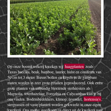
Op onze boomkwekerij kweken wij
haagplanten
zoals
Taxus baccata, beuk, bamboe, laurier, hulst en coniferen van
50 cm tot 3 meter. Buxus bollen en kegels in de gangbare
maten worden in zeer grote getallen geproduceerd. Ook extra
grote planten van uitbundig bloeiende sierheesters als
Magnolia, toverhazelaar, Forsythia en Calycanthus kun je bij
ons vinden. Bodembedekkers, klimop, lavendel,
hortensia’s
,
siergrassen en vaste planten worden gekweekt in onze eigen
kwekerij. Ons motto: goedkoop en direct uit de kwekerij naar