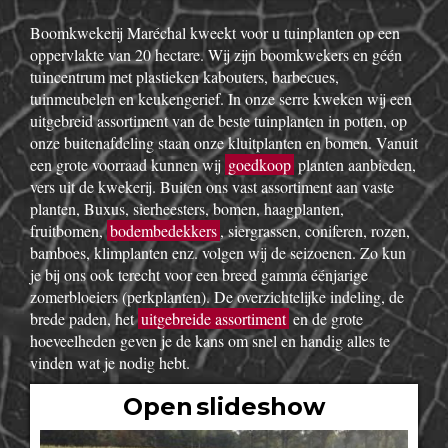
Boomkwekerij Maréchal kweekt voor u tuinplanten op een
oppervlakte van 20 hectare. Wij zijn boomkwekers en géén
tuincentrum met plastieken kabouters, barbecues,
tuinmeubelen en keukengerief. In onze serre kweken wij een
uitgebreid assortiment van de beste tuinplanten in potten, op
onze buitenafdeling staan onze kluitplanten en bomen. Vanuit
een grote voorraad kunnen wij
goedkoop
planten aanbieden,
vers uit de kwekerij. Buiten ons vast assortiment aan vaste
planten, Buxus, sierheesters, bomen, haagplanten,
fruitbomen,
bodembedekkers
, siergrassen, coniferen, rozen,
bamboes, klimplanten enz. volgen wij de seizoenen. Zo kun
je bij ons ook terecht voor een breed gamma éénjarige
zomerbloeiers (perkplanten). De overzichtelijke indeling, de
brede paden, het
uitgebreide assortiment
en de grote
hoeveelheden geven je de kans om snel en handig alles te
vinden wat je nodig hebt.
Open slideshow