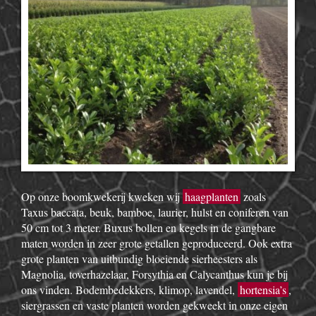
Op onze boomkwekerij kweken wij
haagplanten
zoals
Taxus baccata, beuk, bamboe, laurier, hulst en coniferen van
50 cm tot 3 meter. Buxus bollen en kegels in de gangbare
maten worden in zeer grote getallen geproduceerd. Ook extra
grote planten van uitbundig bloeiende sierheesters als
Magnolia, toverhazelaar, Forsythia en Calycanthus kun je bij
ons vinden. Bodembedekkers, klimop, lavendel,
hortensia’s
,
siergrassen en vaste planten worden gekweekt in onze eigen