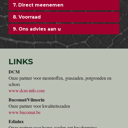
7. Direct meenemen
8. Voorraad
9. Ons advies aan u
LINKS
DCM
Onze partner voor meststoffen, graszaden, potgronden en
schors
www.dcm-info.com
Bucomat/Vilmorin
Onze partner voor kwaliteitszaden
www.bucomat.be
Edialux
Onze partner voor home-garden-pet bescherming