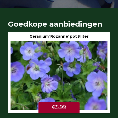
Goedkope aanbiedingen
Geranium ‘Rozanne’ pot 3 liter
€5.99