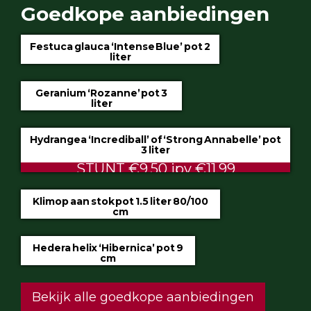
Goedkope aanbiedingen
Festuca glauca ‘Intense Blue’ pot 2
liter
€4.75
Geranium ‘Rozanne’ pot 3
liter
€5.99
Hydrangea ‘Incrediball’ of ‘Strong Annabelle’ pot
3 liter
STUNT €9.50 ipv €11.99
Klimop aan stok pot 1.5 liter 80/100
cm
ALTIJD LAAG €2.50
Hedera helix ‘Hibernica’ pot 9
cm
€0.60
Bekijk alle goedkope aanbiedingen