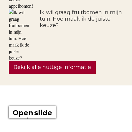
Ik wil graag fruitbomen in mijn
tuin. Hoe maak ik de juiste
keuze?
Bekijk alle nuttige informatie
OVER ONS
Open slide
show
Boomkwekerij Maréchal kweekt voor u tuinplanten op een