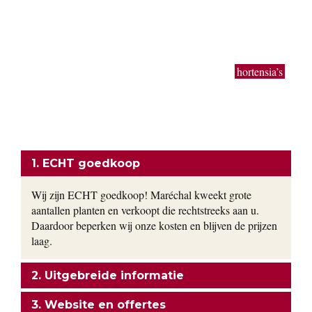
50 cm tot 3 meter. Buxus bollen en kegels in de gangbare
maten worden in zeer grote getallen geproduceerd. Ook extra
grote planten van uitbundig bloeiende sierheesters als
Magnolia, toverhazelaar, Forsythia en Calycanthus kun je bij
ons vinden. Bodembedekkers, klimop, lavendel,
hortensia’s
,
siergrassen en vaste planten worden gekweekt in onze eigen
kwekerij. Ons motto: goedkoop en direct uit de kwekerij naar
uw tuin!
ONZE FORMULE
1. ECHT goedkoop
Wij zijn ECHT goedkoop! Maréchal kweekt grote
aantallen planten en verkoopt die rechtstreeks aan u.
Daardoor beperken wij onze kosten en blijven de prijzen
laag.
2. Uitgebreide informatie
3. Website en offertes