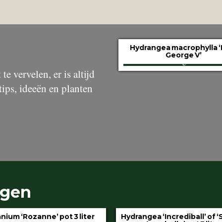
Hydrangea macrophylla ‘
George V’
te vervelen, er is altijd
tips, ideeën en planten
ngen
gea ‘Incrediball’ of ‘Strong
Klimop aan stok pot 1.5 l