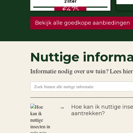
€5.99
STU
Bekijk alle goedkope aanbiedingen
Nuttige informa
Informatie nodig over uw tuin? Lees hier
→
Hoe kan ik nuttige inse
aantrekken?