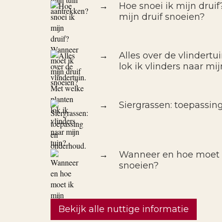
→
Hoe snoei ik mijn drui
mijn druif snoeien?
→
Alles over de vlindertu
lok ik vlinders naar mij
→
Siergrassen: toepassin
→
Wanneer en hoe moet i
snoeien?
Bekijk alle nuttige informatie