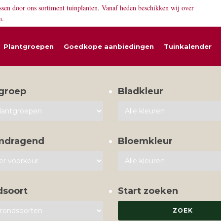
ssen door ons sortiment tuinplanten. Vanaf heden beschikken wij over
n.
Plantgroepen
Goedkope aanbiedingen
Tuinkalender
groep
Bladkleur
mdragend
Bloemkleur
dsoort
Start zoeken