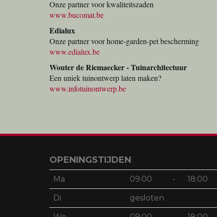
Onze partner voor kwaliteitszaden
www.bucomat.be
Edialux
Onze partner voor home-garden-pet bescherming
www.edialux.be
Wouter de Riemaecker - Tuinarchitectuur
Een uniek tuinontwerp laten maken?
www.infotuinontwerp.be
OPENINGSTIJDEN
Ma
09:00
-
18:00
Di
gesloten
Wo
09:00
-
18:00