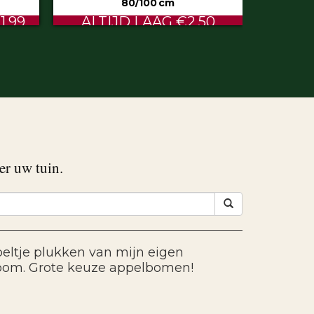
50
€0.60
er uw tuin.
eltje plukken van mijn eigen
oom. Grote keuze appelbomen!