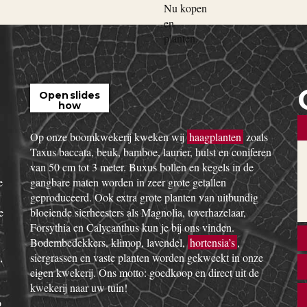
Open slides
how
Op onze boomkwekerij kweken wij
haagplanten
zoals
Taxus baccata, beuk, bamboe, laurier, hulst en coniferen
van 50 cm tot 3 meter. Buxus bollen en kegels in de
e
gangbare maten worden in zeer grote getallen
geproduceerd. Ook extra grote planten van uitbundig
e
bloeiende sierheesters als Magnolia, toverhazelaar,
Forsythia en Calycanthus kun je bij ons vinden.
Bodembedekkers, klimop, lavendel,
hortensia’s
,
,
siergrassen en vaste planten worden gekweekt in onze
eigen kwekerij. Ons motto: goedkoop en direct uit de
kwekerij naar uw tuin!
o