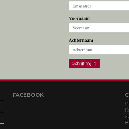
Voornaam
Achternaam
Schrijf mij in
FACEBOOK
C
P
K
2
B