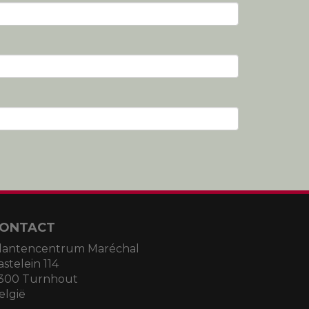
ONTACT
lantencentrum Maréchal
astelein 114
300 Turnhout
elgië