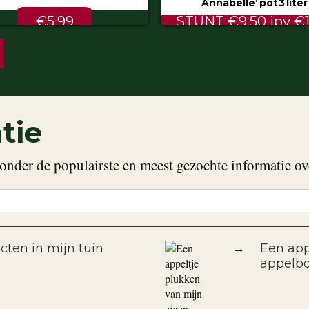
Annabelle’ pot 3 liter
80/100 cm
NT €9.50 ipv €11.99
ALTIJD LAAG €2.
tie
onder de populairste en meest gezochte informatie ov
cten in mijn tuin
→
Een app
appelb