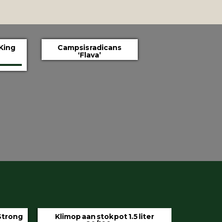
King
Campsis radicans
‘Flava’
iter
Hedera helix ‘Hibernica’ pot 9 cm