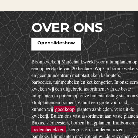
OVER ONS
Open slideshow
Boomkwekerij Maréchal kweekt voor u tuinplanten op
een oppervlakte van 20 hectare. Wij zijn boomkwekers
en géén tuincentrum met plastieken kabouters,
barbecues, tuinmeubelen en keukengerief. In onze serr
kweken wij een uitgebreid assortiment van de beste
tuinplanten in potten, op onze buitenafdeling staan onz
kluitplanten en bomen. Vanuit een grote voorraad
kunnen wij
goedkoop
planten aanbieden, vers uit de
kwekerij. Buiten ons vast assortiment aan vaste planten
Buxus, sierheesters, bomen, haagplanten, fruitbomen,
bodembedekkers
, siergrassen, coniferen, rozen,
bamboes, klimplanten enz. volgen wij de seizoenen. Z