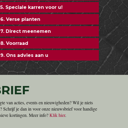
5. Speciale karren voor u!
6. Verse planten
7. Direct meenemen
8. Voorraad
9. Ons advies aan u
RIEF
gte van acties, events en nieuwigheden? Wil je niets
? Schrijf je dan in voor onze nieuwsbrief voor handige
lusieve kortingen. Meer info?
Klik hier
.