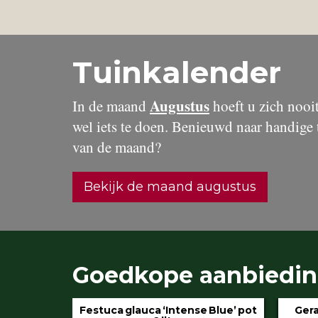
Tuinkalender
Augustus
In de maand
hoeft u zich nooit 
wel iets te doen. Benieuwd naar handige 
van de maand?
Bekijk de maand augustus
Goedkope aanbiedi
 Blue’ pot
Geranium ‘Rozanne’ pot 3 liter
Hydran