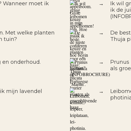
f? Wanneer moet ik
→
Ik wil 
ik de j
(INFOB
in. Met welke planten
→
De best
n tuin?
Thuja pl
g en onderhoud.
→
Prunus 
als gro
k mijn lavendel
→
Leibomen
photini