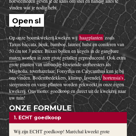
hoeveelheden geven je de kans om snel en handig alles te
vinden wat je nodig hebt.
Open sl
idesho
w
Op onze boomkwekerij kweken wij
haagplanten
zoals
Taxus baccata, beuk, bamboe, laurier, hulst en coniferen van
50 cm tot 3 meter. Buxus bollen en kegels in de gangbare
maten worden in zeer grote getallen geproduceerd. Ook extra
grote planten van uitbundig bloeiende sierheesters als
Magnolia, toverhazelaar, Forsythia en Calycanthus kun je bij
ons vinden. Bodembedekkers, klimop, lavendel,
hortensia’s
,
siergrassen en vaste planten worden gekweekt in onze eigen
kwekerij. Ons motto: goedkoop en direct uit de kwekerij naar
uw tuin!
ONZE FORMULE
1. ECHT goedkoop
Wij zijn ECHT goedkoop! Maréchal kweekt grote