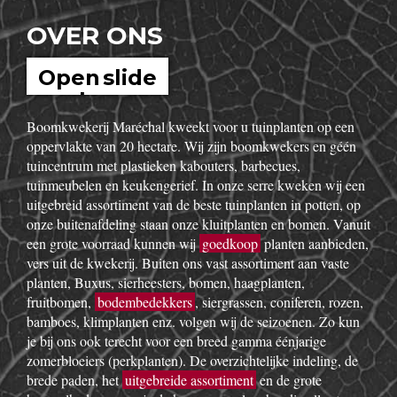
OVER ONS
Open slide
show
Boomkwekerij Maréchal kweekt voor u tuinplanten op een
oppervlakte van 20 hectare. Wij zijn boomkwekers en géén
tuincentrum met plastieken kabouters, barbecues,
tuinmeubelen en keukengerief. In onze serre kweken wij een
uitgebreid assortiment van de beste tuinplanten in potten, op
onze buitenafdeling staan onze kluitplanten en bomen. Vanuit
een grote voorraad kunnen wij
goedkoop
planten aanbieden,
vers uit de kwekerij. Buiten ons vast assortiment aan vaste
planten, Buxus, sierheesters, bomen, haagplanten,
fruitbomen,
bodembedekkers
, siergrassen, coniferen, rozen,
bamboes, klimplanten enz. volgen wij de seizoenen. Zo kun
je bij ons ook terecht voor een breed gamma éénjarige
zomerbloeiers (perkplanten). De overzichtelijke indeling, de
brede paden, het
uitgebreide assortiment
en de grote