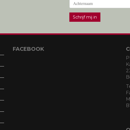
Schrijf mij in
FACEBOOK
C
P
K
2
B
T
F
M
B