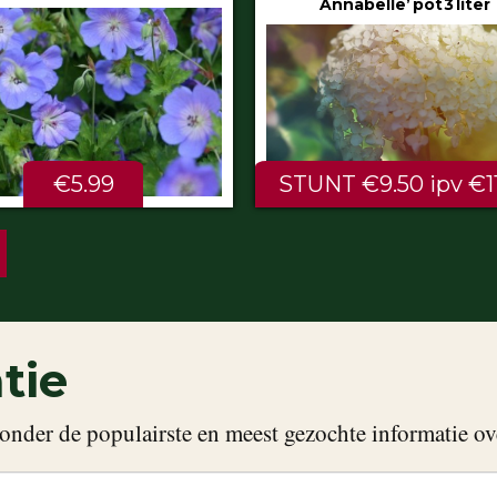
Annabelle’ pot 3 liter
80/100 cm
NT €9.50 ipv €11.99
ALTIJD LAAG €2.
tie
onder de populairste en meest gezochte informatie ov