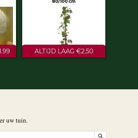
50
€0.60
er uw tuin.