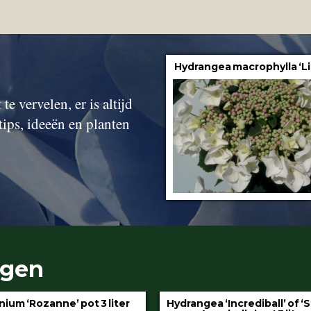
Hydrangea macrophylla ‘Li
te vervelen, er is altijd
tips, ideeën en planten
ngen
gea ‘Incrediball’ of ‘Strong
Klimop aan stok pot 1.5 l