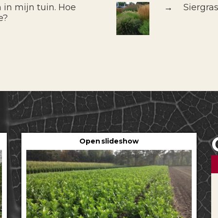
 in mijn tuin. Hoe
→
Siergra
e?
Open slideshow