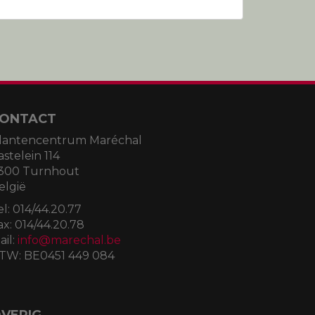
ONTACT
lantencentrum Maréchal
astelein 114
300 Turnhout
elgië
el:
014/44.20.77
ax:
014/44.20.78
ail:
info@marechal.be
TW:
BE0451 449 084