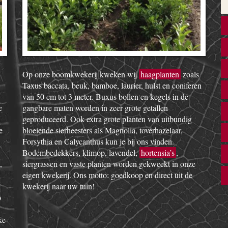
Op onze boomkwekerij kweken wij
haagplanten
zoals
Taxus baccata, beuk, bamboe, laurier, hulst en coniferen
van 50 cm tot 3 meter. Buxus bollen en kegels in de
e
gangbare maten worden in zeer grote getallen
geproduceerd. Ook extra grote planten van uitbundig
e
bloeiende sierheesters als Magnolia, toverhazelaar,
Forsythia en Calycanthus kun je bij ons vinden.
Bodembedekkers, klimop, lavendel,
hortensia’s
,
,
siergrassen en vaste planten worden gekweekt in onze
eigen kwekerij. Ons motto: goedkoop en direct uit de
kwekerij naar uw tuin!
o
ke