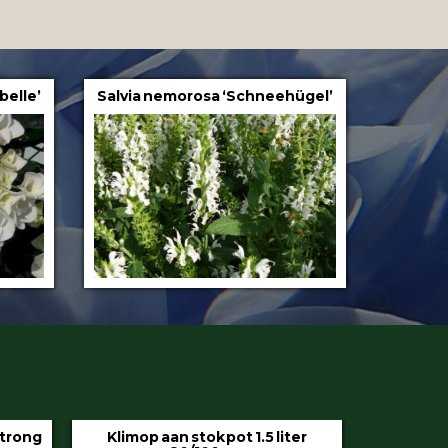
belle’
Salvia nemorosa ‘Schneehügel’
iter
Hedera helix ‘Hibernica’ pot 9 cm