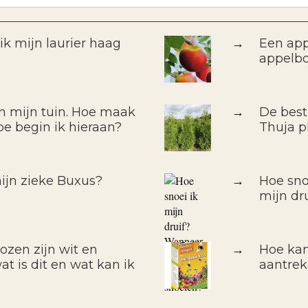
k mijn laurier haag
→
Een app
appelb
in mijn tuin. Hoe maak
→
De best
oe begin ik hieraan?
Thuja pl
ijn zieke Buxus?
→
Hoe sno
mijn dr
ozen zijn wit en
→
Hoe kan
t is dit en wat kan ik
aantre