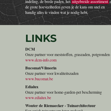
indeling, de brede paden, het
uitgebreide assortiment
de grote hoeveelheden geven je de kans om snel en
handig alles te vinden wat je nodig hebt.
LINKS
DCM
Onze partner voor meststoffen, graszaden, potgronden 
www.dcm-info.com
Bucomat/Vilmorin
Onze partner voor kwaliteitszaden
www.bucomat.be
Edialux
Onze partner voor home-garden-pet bescherming
www.edialux.be
Wouter de Riemaecker - Tuinarchitectuur
Een uniek tuinontwerp laten maken?