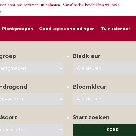
ssen door ons sortiment tuinplanten. Vanaf heden beschikken wij over
n.
Plantgroepen
Goedkope aanbiedingen
Tuinkalender
groep
Bladkleur
mdragend
Bloemkleur
dsoort
Start zoeken