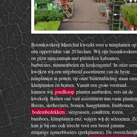
Boomkwekerij Maréchal kweekt voor u tuinplanten op
een oppervlakte van 20 hectare. Wij zijn boomkwekers
en géén tuincentrum met plastieken kabouters,
barbecues, tuinmeubelen en keukengerief. In onze serr
kweken wij een uitgebreid assortiment van de beste
tuinplanten in potten, op onze buitenafdeling staan onz
kluitplanten en bomen. Vanuit een grote voorraad
kunnen wij
goedkoop
planten aanbieden, vers uit de
kwekerij. Buiten ons vast assortiment aan vaste planten
Buxus, sierheesters, bomen, haagplanten, fruitbomen,
bodembedekkers
, siergrassen, coniferen, rozen,
bamboes, klimplanten enz. volgen wij de seizoenen. Z
kun je bij ons ook terecht voor een breed gamma
éénjarige zomerbloeiers (perkplanten). De overzichtelij