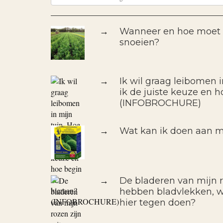
→
Wanneer en hoe moet i
snoeien?
→
Ik wil graag leibomen 
ik de juiste keuze en h
(INFOBROCHURE)
→
Wat kan ik doen aan m
→
De bladeren van mijn r
hebben bladvlekken, wa
hier tegen doen?