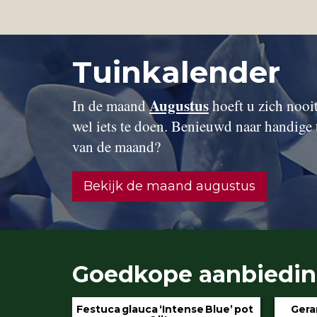
Tuinkalender
Augustus
In de maand
hoeft u zich nooit 
wel iets te doen. Benieuwd naar handige 
van de maand?
Bekijk de maand augustus
Goedkope aanbiedi
 Blue’ pot
Geranium ‘Rozanne’ pot 3 liter
Hydran