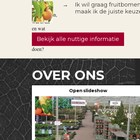
→
Ik wil graag fruitbomen
maak ik de juiste keuz
Bekijk alle nuttige informatie
OVER ONS
Open slideshow