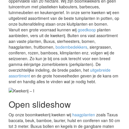
oppervlakte van 20 hectare. Wij zijn boomkwekers en géén
tuincentrum met plastieken kabouters, barbecues,
tuinmeubelen en keukengerief. In onze serre kweken wij een
uitgebreid assortiment van de beste tuinplanten in potten, op
onze buitenafdeling staan onze kluitplanten en bomen.
Vanuit een grote voorraad kunnen wij
goedkoop
planten
aanbieden, vers uit de kwekerij. Buiten ons vast assortiment
aan vaste planten, Buxus, sierheesters, bomen,
haagplanten, fruitbomen,
bodembedekkers
, siergrassen,
coniferen, rozen, bamboes, klimplanten enz. volgen wij de
seizoenen. Zo kun je bij ons ook terecht voor een breed
gamma éénjarige zomerbloeiers (perkplanten). De
overzichtelijke indeling, de brede paden, het
uitgebreide
assortiment
en de grote hoeveelheden geven je de kans om
snel en handig alles te vinden wat je nodig hebt.
Open slideshow
Op onze boomkwekerij kweken wij
haagplanten
zoals Taxus
baccata, beuk, bamboe, laurier, hulst en coniferen van 50 cm
tot 3 meter. Buxus bollen en kegels in de gangbare maten