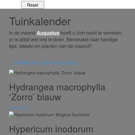
Tuinkalender
In de maand
Augustus
hoeft u zich nooit te vervelen,
er is altijd wel iets te doen. Benieuwd naar handige
tips, ideeën en planten van de maand?
Bekijk de maand augustus
Hydrangea macrophylla
‘Zorro’ blauw
View more
Hypericum inodorum