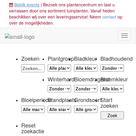
Bekijk events
| Bezoek ons plantencentrum en laat u
verrassen door ons sortiment tuinplanten. Vanaf heden
beschikken wij over een leveringsservice! Neem
contact
op
over de mogelijkheden.
Toggl
naviga
Zoeken
Plantgroep
Bladkleur
Bladhoudend
Winterhard
Bloemdragend
Bloemkleur
Bloeiperiode
Standplaats
Grondsoort
Start
zoeken
Reset
zoekactie