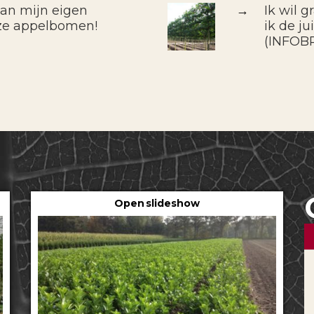
van mijn eigen
→
Ik wil 
ze appelbomen!
ik de j
(INFOB
Open slideshow