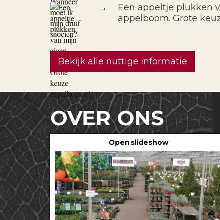
→
Een appeltje plukken 
appelboom. Grote keu
Bekijk alle nuttige informatie
OVER ONS
Open slideshow