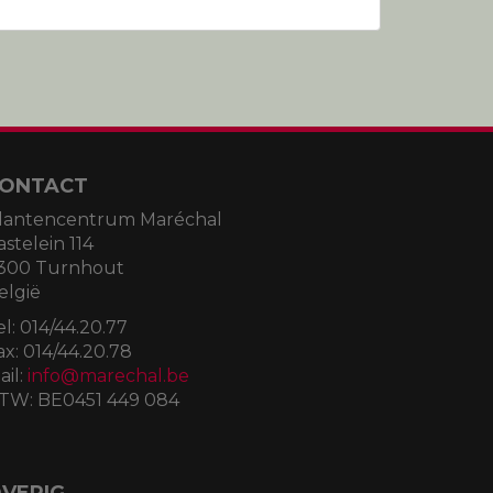
ONTACT
lantencentrum Maréchal
astelein 114
300 Turnhout
elgië
el:
014/44.20.77
ax:
014/44.20.78
ail:
info@marechal.be
TW:
BE0451 449 084