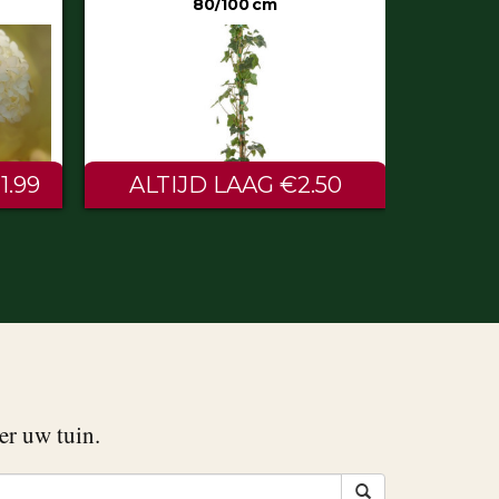
50
€0.60
er uw tuin.