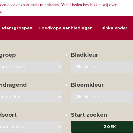
ssen door ons sortiment tuinplanten. Vanaf heden beschikken wij over
n.
Plantgroepen
Goedkope aanbiedingen
Tuinkalender
groep
Bladkleur
mdragend
Bloemkleur
dsoort
Start zoeken