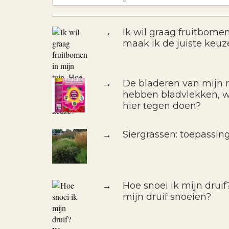
→
Ik wil graag fruitbomen
maak ik de juiste keuz
→
De bladeren van mijn r
hebben bladvlekken, wa
hier tegen doen?
→
Siergrassen: toepassin
→
Hoe snoei ik mijn drui
mijn druif snoeien?