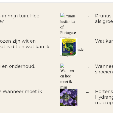
 in mijn tuin. Hoe
→
Prunus 
e?
als gro
ozen zijn wit en
→
Wat kan
t is dit en wat kan ik
g en onderhoud.
→
Wanneer
snoeien
f? Wanneer moet ik
→
Hortens
Hydrang
macrop