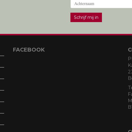
Schrijf mij in
FACEBOOK
C
P
K
2
B
T
F
M
B