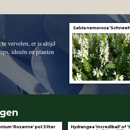
Salvia nemorosa ‘Schneeh
te vervelen, er is altijd
tips, ideeën en planten
ngen
gea ‘Incrediball’ of ‘Strong
Klimop aan stok pot 1.5 l