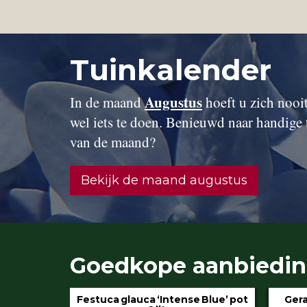
Tuinkalender
Augustus
In de maand
hoeft u zich nooit 
wel iets te doen. Benieuwd naar handige 
van de maand?
Bekijk de maand augustus
Goedkope aanbiedi
 Blue’ pot
Geranium ‘Rozanne’ pot 3 liter
Hydran