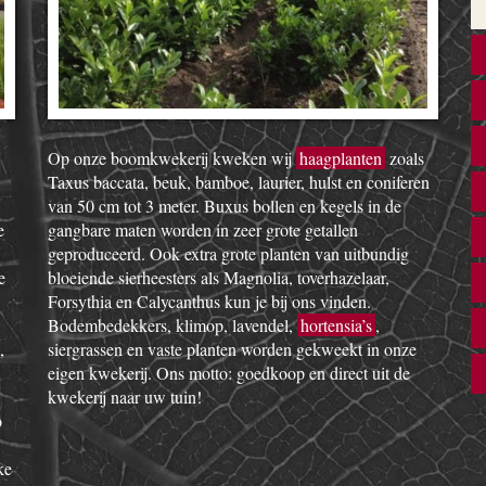
Op onze boomkwekerij kweken wij
haagplanten
zoals
Taxus baccata, beuk, bamboe, laurier, hulst en coniferen
van 50 cm tot 3 meter. Buxus bollen en kegels in de
e
gangbare maten worden in zeer grote getallen
geproduceerd. Ook extra grote planten van uitbundig
e
bloeiende sierheesters als Magnolia, toverhazelaar,
Forsythia en Calycanthus kun je bij ons vinden.
Bodembedekkers, klimop, lavendel,
hortensia’s
,
,
siergrassen en vaste planten worden gekweekt in onze
eigen kwekerij. Ons motto: goedkoop en direct uit de
kwekerij naar uw tuin!
o
ke