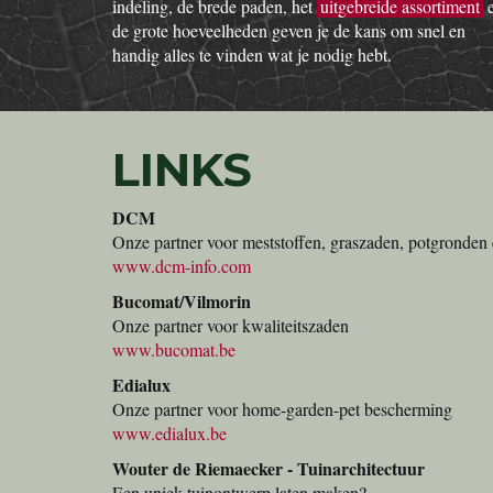
indeling, de brede paden, het
uitgebreide assortiment
de grote hoeveelheden geven je de kans om snel en
handig alles te vinden wat je nodig hebt.
LINKS
DCM
Onze partner voor meststoffen, graszaden, potgronden 
www.dcm-info.com
Bucomat/Vilmorin
Onze partner voor kwaliteitszaden
www.bucomat.be
Edialux
Onze partner voor home-garden-pet bescherming
www.edialux.be
Wouter de Riemaecker - Tuinarchitectuur
Een uniek tuinontwerp laten maken?