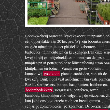
Boomkwekerij Maréchal kweekt voor u tuinplanten op
een oppervlakte van 20 hectare. Wij zijn boomkwekers
en géén tuincentrum met plastieken kabouters,
barbecues, tuinmeubelen en keukengerief. In onze serr
kweken wij een uitgebreid assortiment van de beste
tuinplanten in potten, op onze buitenafdeling staan onz
kluitplanten en bomen. Vanuit een grote voorraad
kunnen wij
goedkoop
planten aanbieden, vers uit de
kwekerij. Buiten ons vast assortiment aan vaste planten
Buxus, sierheesters, bomen, haagplanten, fruitbomen,
bodembedekkers
, siergrassen, coniferen, rozen,
bamboes, klimplanten enz. volgen wij de seizoenen. Z
kun je bij ons ook terecht voor een breed gamma
éénjarige zomerbloeiers (perkplanten). De overzichtelij