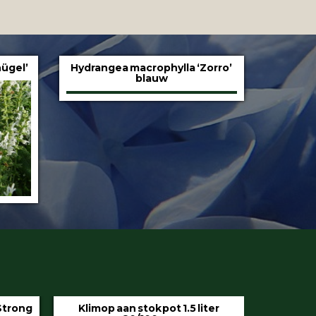
ügel’
Hydrangea macrophylla ‘Zorro’
blauw
iter
Hedera helix ‘Hibernica’ pot 9 cm