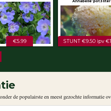
Annabelle’ pot 3 liter
80/100 cm
NT €9.50 ipv €11.99
ALTIJD LAAG €2.
tie
onder de populairste en meest gezochte informatie ov