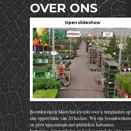
OVER ONS
Open slideshow
Boomkwekerij Maréchal kweekt voor u tuinplanten op
een oppervlakte van 20 hectare. Wij zijn boomkwekers
en géén tuincentrum met plastieken kabouters,
barbecues, tuinmeubelen en keukengerief. In onze serr