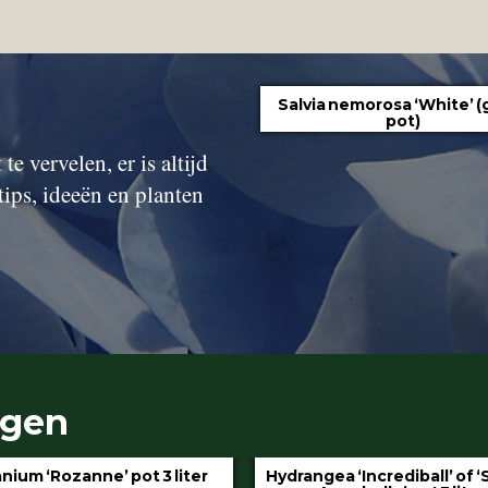
Salvia nemorosa ‘White’ (
pot)
te vervelen, er is altijd
tips, ideeën en planten
ngen
gea ‘Incrediball’ of ‘Strong
Klimop aan stok pot 1.5 l