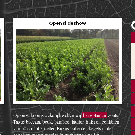
Open slideshow
Op onze boomkwekerij kweken wij
haagplanten
zoals
Taxus baccata, beuk, bamboe, laurier, hulst en coniferen
van 50 cm tot 3 meter. Buxus bollen en kegels in de
e
gangbare maten worden in zeer grote getallen