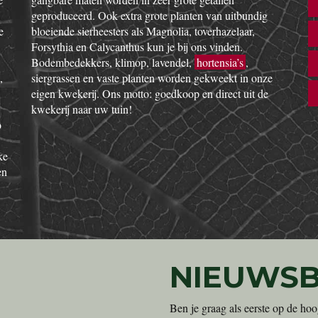
geproduceerd. Ook extra grote planten van uitbundig
e
bloeiende sierheesters als Magnolia, toverhazelaar,
Forsythia en Calycanthus kun je bij ons vinden.
Bodembedekkers, klimop, lavendel,
hortensia’s
,
,
siergrassen en vaste planten worden gekweekt in onze
eigen kwekerij. Ons motto: goedkoop en direct uit de
kwekerij naar uw tuin!
o
ke
en
NIEUWSB
Ben je graag als eerste op de hoo