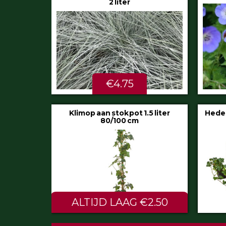
€5.99
STU
Hedera helix ‘Hibernica’ pot 9 cm
Festuc
€0.60