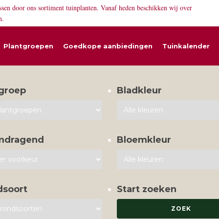
ssen door ons sortiment tuinplanten. Vanaf heden beschikken wij over
n.
Plantgroepen
Goedkope aanbiedingen
Tuinkalender
groep
Bladkleur
mdragend
Bloemkleur
dsoort
Start zoeken