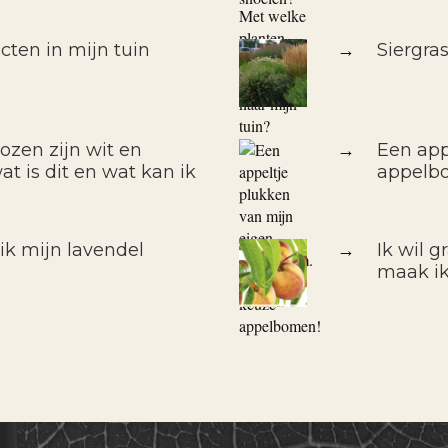
cten in mijn tuin
→
Siergra
ozen zijn wit en
→
Een app
t is dit en wat kan ik
appelb
k mijn lavendel
→
Ik wil 
maak ik