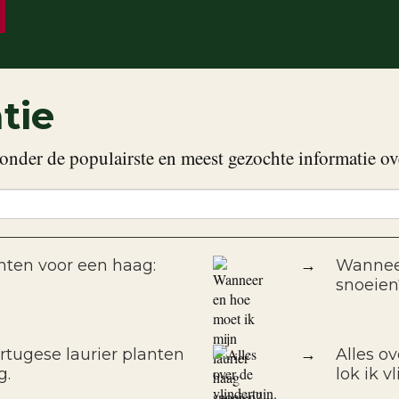
tie
onder de populairste en meest gezochte informatie ov
nten voor een haag:
→
Wanneer
snoeien
rtugese laurier planten
→
Alles o
g.
lok ik v