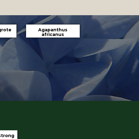
grote
Agapanthus
africanus
iter