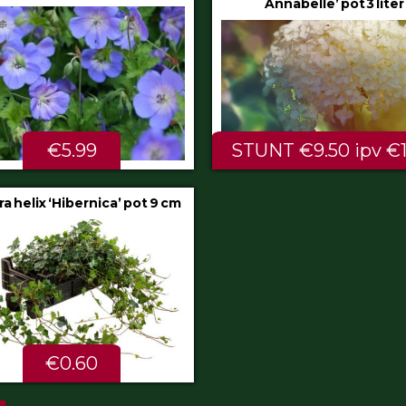
Annabelle’ pot 3 liter
80/100 cm
NT €9.50 ipv €11.99
ALTIJD LAAG €2.
a glauca ‘Intense Blue’ pot
2 liter
€4.75