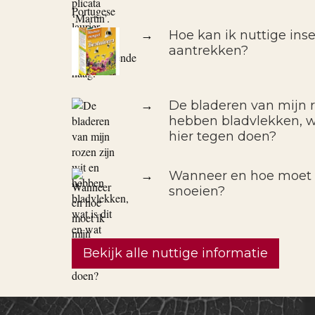
→
Hoe kan ik nuttige inse
aantrekken?
→
De bladeren van mijn r
hebben bladvlekken, wa
hier tegen doen?
→
Wanneer en hoe moet i
snoeien?
Bekijk alle nuttige informatie