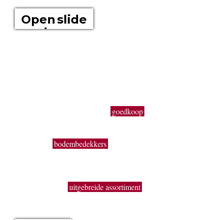
Open slide
show
Boomkwekerij Maréchal kweekt voor u tuinplanten op een
oppervlakte van 20 hectare. Wij zijn boomkwekers en géén
tuincentrum met plastieken kabouters, barbecues,
tuinmeubelen en keukengerief. In onze serre kweken wij een
uitgebreid assortiment van de beste tuinplanten in potten, op
onze buitenafdeling staan onze kluitplanten en bomen. Vanuit
een grote voorraad kunnen wij
goedkoop
planten aanbieden,
vers uit de kwekerij. Buiten ons vast assortiment aan vaste
planten, Buxus, sierheesters, bomen, haagplanten,
fruitbomen,
bodembedekkers
, siergrassen, coniferen, rozen,
bamboes, klimplanten enz. volgen wij de seizoenen. Zo kun
je bij ons ook terecht voor een breed gamma éénjarige
zomerbloeiers (perkplanten). De overzichtelijke indeling, de
brede paden, het
uitgebreide assortiment
en de grote
hoeveelheden geven je de kans om snel en handig alles te
vinden wat je nodig hebt.