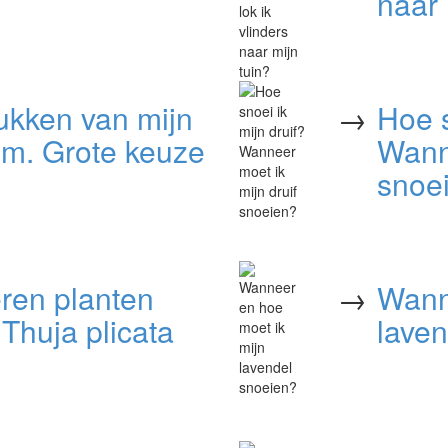
naar 
ukken van mijn
→
Hoe s
m. Grote keuze
Wanne
snoe
eren planten
→
Wann
Thuja plicata
lave