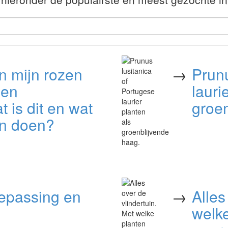
n mijn rozen
→
Prunu
ben
lauri
t is dit en wat
groen
en doen?
oepassing en
→
Alles
welke