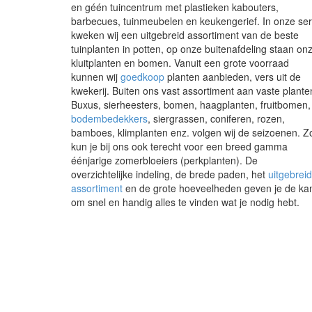
en géén tuincentrum met plastieken kabouters,
barbecues, tuinmeubelen en keukengerief. In onze ser
kweken wij een uitgebreid assortiment van de beste
tuinplanten in potten, op onze buitenafdeling staan on
kluitplanten en bomen. Vanuit een grote voorraad
kunnen wij
goedkoop
planten aanbieden, vers uit de
kwekerij. Buiten ons vast assortiment aan vaste plante
Buxus, sierheesters, bomen, haagplanten, fruitbomen,
bodembedekkers
, siergrassen, coniferen, rozen,
bamboes, klimplanten enz. volgen wij de seizoenen. Z
kun je bij ons ook terecht voor een breed gamma
éénjarige zomerbloeiers (perkplanten). De
overzichtelijke indeling, de brede paden, het
uitgebrei
assortiment
en de grote hoeveelheden geven je de ka
om snel en handig alles te vinden wat je nodig hebt.