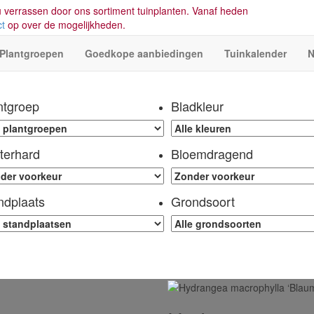
 verrassen door ons sortiment tuinplanten. Vanaf heden
ct
op over de mogelijkheden.
Plantgroepen
Goedkope aanbiedingen
Tuinkalender
N
ntgroep
Bladkleur
terhard
Bloemdragend
ndplaats
Grondsoort