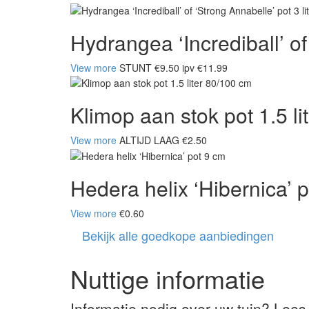
Hydrangea ‘Incrediball’ of 
View more
STUNT €9.50 ipv €11.99
Klimop aan stok pot 1.5 l
View more
ALTIJD LAAG €2.50
Hedera helix ‘Hibernica’ 
View more
€0.60
Bekijk alle goedkope aanbiedingen
Nuttige informatie
Informatie nodig over uw tuin? Lees