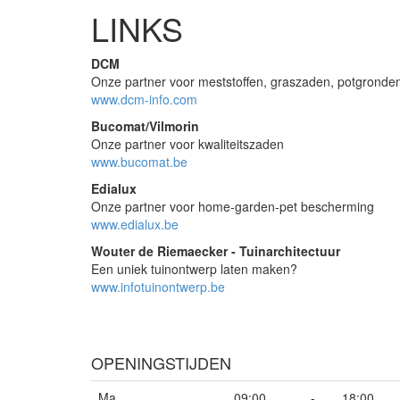
LINKS
DCM
Onze partner voor meststoffen, graszaden, potgronde
www.dcm-info.com
Bucomat/Vilmorin
Onze partner voor kwaliteitszaden
www.bucomat.be
Edialux
Onze partner voor home-garden-pet bescherming
www.edialux.be
Wouter de Riemaecker - Tuinarchitectuur
Een uniek tuinontwerp laten maken?
www.infotuinontwerp.be
OPENINGSTIJDEN
Ma
09:00
-
18:00