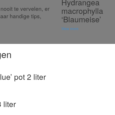
Hydrangea
nooit te vervelen, er
macrophylla
naar handige tips,
‘Blaumeise’
View more
gen
e’ pot 2 liter
liter