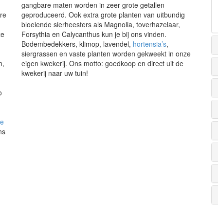
gangbare maten worden in zeer grote getallen
re
geproduceerd. Ook extra grote planten van uitbundig
bloeiende sierheesters als Magnolia, toverhazelaar,
ze
Forsythia en Calycanthus kun je bij ons vinden.
Bodembedekkers, klimop, lavendel,
hortensia’s
,
siergrassen en vaste planten worden gekweekt in onze
n,
eigen kwekerij. Ons motto: goedkoop en direct uit de
kwekerij naar uw tuin!
o
de
ns