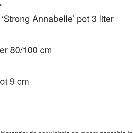
‘Strong Annabelle’ pot 3 liter
iter 80/100 cm
pot 9 cm
 hieronder de populairste en meest gezochte in