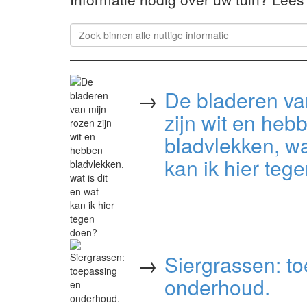
→
De bladeren va
zijn wit en heb
bladvlekken, wa
kan ik hier teg
→
Siergrassen: t
onderhoud.