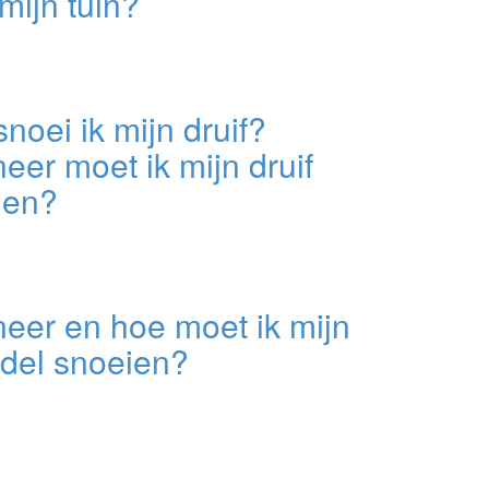
mijn tuin?
noei ik mijn druif?
er moet ik mijn druif
ien?
eer en hoe moet ik mijn
ndel snoeien?