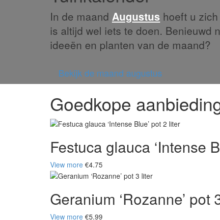
In de maand
Augustus
hoeft u zich 
is altijd wel iets te doen. Benieuwd 
ideeën en planten van de maand?
Bekijk de maand augustus
Goedkope aanbiedin
Festuca glauca ‘Intense Blu
View more
€4.75
Geranium ‘Rozanne’ pot 3 
View more
€5.99