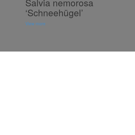
Salvia nemorosa
‘Schneehügel’
View more