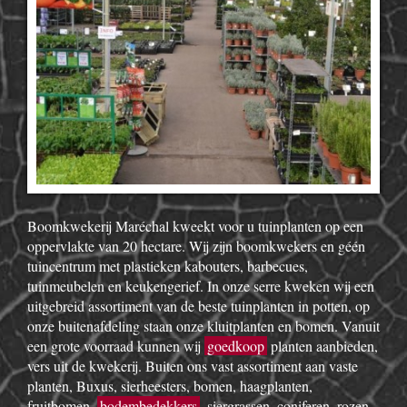
Boomkwekerij Maréchal kweekt voor u tuinplanten op een
oppervlakte van 20 hectare. Wij zijn boomkwekers en géén
tuincentrum met plastieken kabouters, barbecues,
tuinmeubelen en keukengerief. In onze serre kweken wij een
uitgebreid assortiment van de beste tuinplanten in potten, op
onze buitenafdeling staan onze kluitplanten en bomen. Vanuit
een grote voorraad kunnen wij
goedkoop
planten aanbieden,
vers uit de kwekerij. Buiten ons vast assortiment aan vaste
planten, Buxus, sierheesters, bomen, haagplanten,
fruitbomen,
bodembedekkers
, siergrassen, coniferen, rozen,