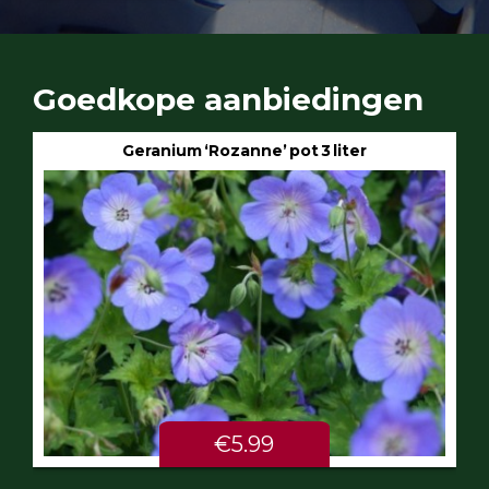
Goedkope aanbiedingen
Geranium ‘Rozanne’ pot 3 liter
€5.99