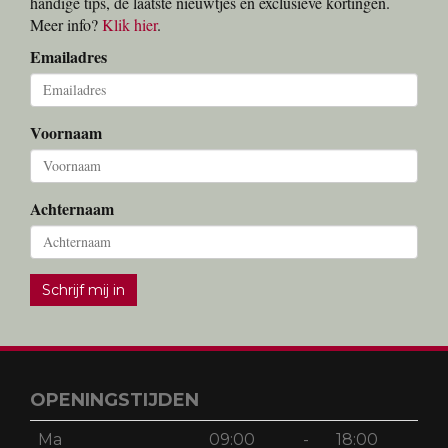
handige tips, de laatste nieuwtjes en exclusieve kortingen.
Meer info?
Klik hier
.
Emailadres
Voornaam
Achternaam
Schrijf mij in
OPENINGSTIJDEN
Ma
09:00
-
18:00