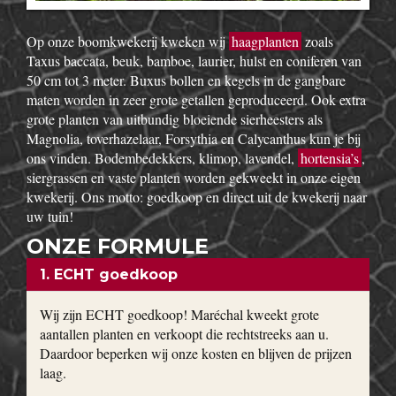
Op onze boomkwekerij kweken wij
haagplanten
zoals
Taxus baccata, beuk, bamboe, laurier, hulst en coniferen van
50 cm tot 3 meter. Buxus bollen en kegels in de gangbare
maten worden in zeer grote getallen geproduceerd. Ook extra
grote planten van uitbundig bloeiende sierheesters als
Magnolia, toverhazelaar, Forsythia en Calycanthus kun je bij
ons vinden. Bodembedekkers, klimop, lavendel,
hortensia’s
,
siergrassen en vaste planten worden gekweekt in onze eigen
kwekerij. Ons motto: goedkoop en direct uit de kwekerij naar
uw tuin!
ONZE FORMULE
1. ECHT goedkoop
Wij zijn ECHT goedkoop! Maréchal kweekt grote
aantallen planten en verkoopt die rechtstreeks aan u.
Daardoor beperken wij onze kosten en blijven de prijzen
laag.