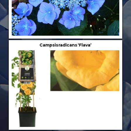
Campsis radicans ‘Flava’