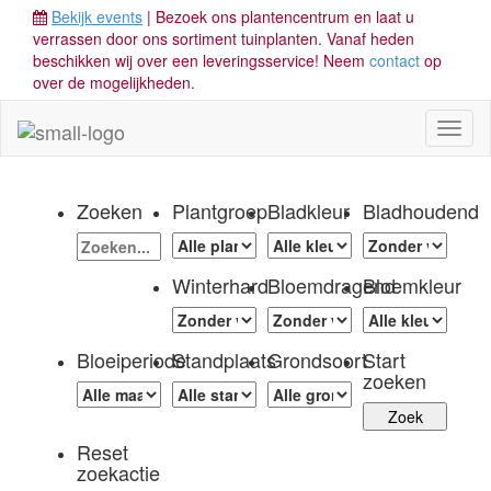
Bekijk events
| Bezoek ons plantencentrum en laat u
verrassen door ons sortiment tuinplanten. Vanaf heden
beschikken wij over een leveringsservice! Neem
contact
op
over de mogelijkheden.
Toggl
naviga
Zoeken
Plantgroep
Bladkleur
Bladhoudend
Winterhard
Bloemdragend
Bloemkleur
Bloeiperiode
Standplaats
Grondsoort
Start
zoeken
Reset
zoekactie