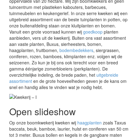
oppervlakte van 20 hectare. Wij zijn boomkwekers en géén
tuincentrum met plastieken kabouters, barbecues,
tuinmeubelen en keukengerief. In onze serre kweken wij een
uitgebreid assortiment van de beste tuinplanten in potten, op
onze buitenafdeling staan onze kluitplanten en bomen.
Vanuit een grote voorraad kunnen wij
goedkoop
planten
aanbieden, vers uit de kwekerij. Buiten ons vast assortiment
aan vaste planten, Buxus, sierheesters, bomen,
haagplanten, fruitbomen,
bodembedekkers
, siergrassen,
coniferen, rozen, bamboes, klimplanten enz. volgen wij de
seizoenen. Zo kun je bij ons ook terecht voor een breed
gamma éénjarige zomerbloeiers (perkplanten). De
overzichtelijke indeling, de brede paden, het
uitgebreide
assortiment
en de grote hoeveelheden geven je de kans om
snel en handig alles te vinden wat je nodig hebt.
Open slideshow
Op onze boomkwekerij kweken wij
haagplanten
zoals Taxus
baccata, beuk, bamboe, laurier, hulst en coniferen van 50 cm
tot 3 meter. Buxus bollen en kegels in de gangbare maten