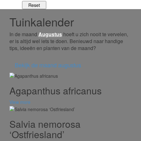
Tuinkalender
In de maand
Augustus
hoeft u zich nooit te vervelen,
er is altijd wel iets te doen. Benieuwd naar handige
tips, ideeën en planten van de maand?
Bekijk de maand augustus
Agapanthus africanus
View more
Salvia nemorosa
‘Ostfriesland’