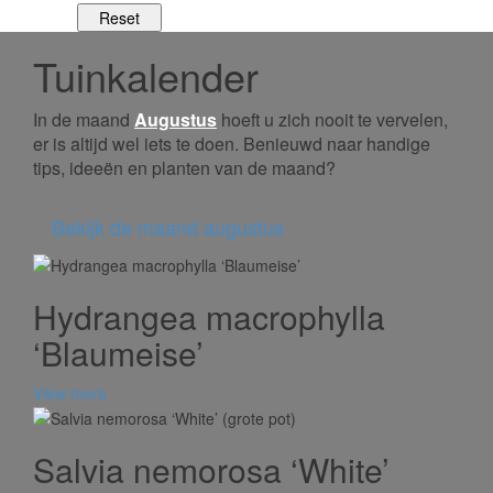
Tuinkalender
In de maand
Augustus
hoeft u zich nooit te vervelen,
er is altijd wel iets te doen. Benieuwd naar handige
tips, ideeën en planten van de maand?
Bekijk de maand augustus
Hydrangea macrophylla
‘Blaumeise’
View more
Salvia nemorosa ‘White’