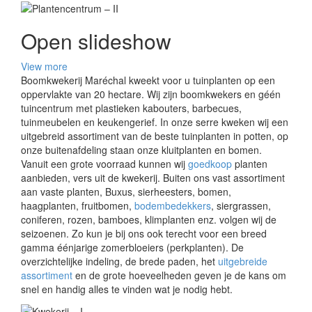
Open slideshow
View more
Boomkwekerij Maréchal kweekt voor u tuinplanten op een
oppervlakte van 20 hectare. Wij zijn boomkwekers en géén
tuincentrum met plastieken kabouters, barbecues,
tuinmeubelen en keukengerief. In onze serre kweken wij een
uitgebreid assortiment van de beste tuinplanten in potten, op
onze buitenafdeling staan onze kluitplanten en bomen.
Vanuit een grote voorraad kunnen wij
goedkoop
planten
aanbieden, vers uit de kwekerij. Buiten ons vast assortiment
aan vaste planten, Buxus, sierheesters, bomen,
haagplanten, fruitbomen,
bodembedekkers
, siergrassen,
coniferen, rozen, bamboes, klimplanten enz. volgen wij de
seizoenen. Zo kun je bij ons ook terecht voor een breed
gamma éénjarige zomerbloeiers (perkplanten). De
overzichtelijke indeling, de brede paden, het
uitgebreide
assortiment
en de grote hoeveelheden geven je de kans om
snel en handig alles te vinden wat je nodig hebt.