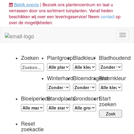
Bekijk events
| Bezoek ons plantencentrum en laat u
verrassen door ons sortiment tuinplanten. Vanaf heden
beschikken wij over een leveringsservice! Neem
contact
op
over de mogelijkheden.
Toggl
naviga
Zoeken
Plantgroep
Bladkleur
Bladhoudend
Winterhard
Bloemdragend
Bloemkleur
Bloeiperiode
Standplaats
Grondsoort
Start
zoeken
Reset
zoekactie