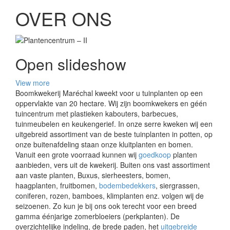
OVER ONS
Open slideshow
View more
Boomkwekerij Maréchal kweekt voor u tuinplanten op een
oppervlakte van 20 hectare. Wij zijn boomkwekers en géén
tuincentrum met plastieken kabouters, barbecues,
tuinmeubelen en keukengerief. In onze serre kweken wij een
uitgebreid assortiment van de beste tuinplanten in potten, op
onze buitenafdeling staan onze kluitplanten en bomen.
Vanuit een grote voorraad kunnen wij
goedkoop
planten
aanbieden, vers uit de kwekerij. Buiten ons vast assortiment
aan vaste planten, Buxus, sierheesters, bomen,
haagplanten, fruitbomen,
bodembedekkers
, siergrassen,
coniferen, rozen, bamboes, klimplanten enz. volgen wij de
seizoenen. Zo kun je bij ons ook terecht voor een breed
gamma éénjarige zomerbloeiers (perkplanten). De
overzichtelijke indeling, de brede paden, het
uitgebreide