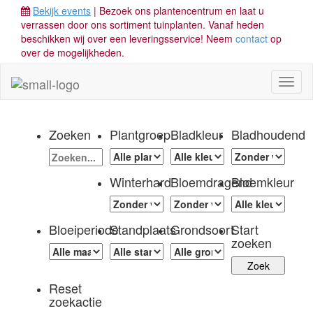
Bekijk events
| Bezoek ons plantencentrum en laat u
verrassen door ons sortiment tuinplanten. Vanaf heden
beschikken wij over een leveringsservice! Neem
contact
op
over de mogelijkheden.
Toggl
naviga
Zoeken
Plantgroep
Bladkleur
Bladhoudend
Winterhard
Bloemdragend
Bloemkleur
Bloeiperiode
Standplaats
Grondsoort
Start
zoeken
Reset
zoekactie