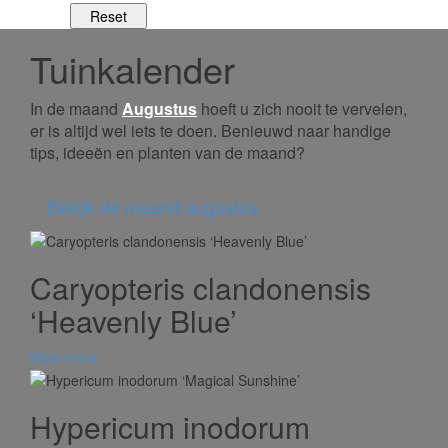
Tuinkalender
In de maand
Augustus
hoeft u zich nooit te vervelen,
er is altijd wel iets te doen. Benieuwd naar handige
tips, ideeën en planten van de maand?
Bekijk de maand augustus
Caryopteris clandonensis
‘Heavenly Blue’
View more
Hypericum inodorum