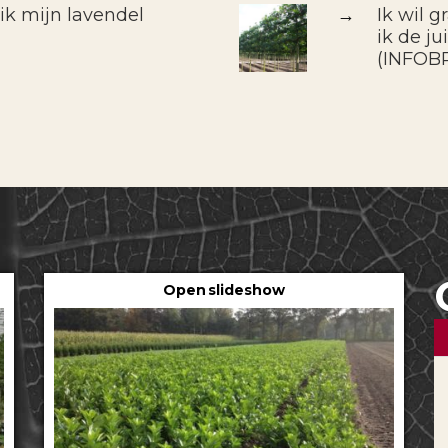
k mijn lavendel
→
Ik wil 
ik de j
(INFOB
Open slideshow