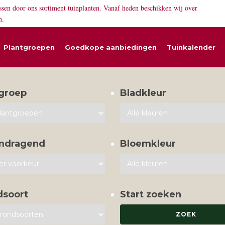
ssen door ons sortiment tuinplanten. Vanaf heden beschikken wij over
n.
Plantgroepen
Goedkope aanbiedingen
Tuinkalender
groep
Bladkleur
mdragend
Bloemkleur
dsoort
Start zoeken