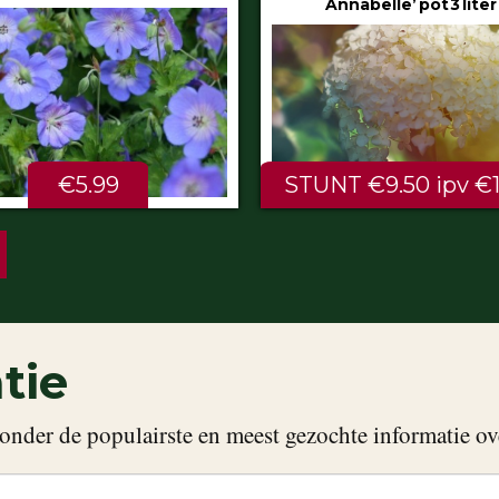
Annabelle’ pot 3 liter
80/100 cm
NT €9.50 ipv €11.99
ALTIJD LAAG €2.
tie
onder de populairste en meest gezochte informatie ov