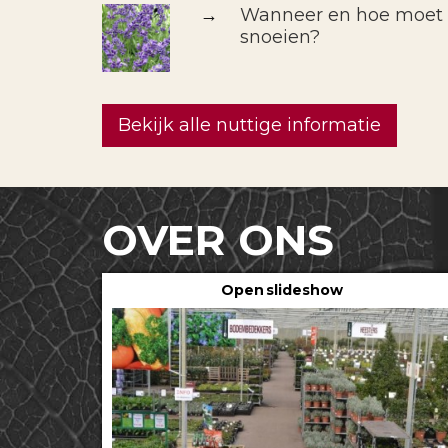
→
Wanneer en hoe moet i
snoeien?
Bekijk alle nuttige informatie
OVER ONS
Open slideshow