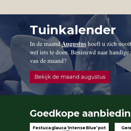
Tuinkalender
Augustus
In de maand
hoeft u zich nooit 
wel iets te doen. Benieuwd naar handige 
van de maand?
Bekijk de maand augustus
Goedkope aanbiedi
 Blue’ pot
Geranium ‘Rozanne’ pot 3 liter
Hydran