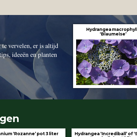
Hydrangea macrophyl
‘Blaumeise’
te vervelen, er is altijd
tips, ideeën en planten
ngen
gea ‘Incrediball’ of ‘Strong
Klimop aan stok pot 1.5 l