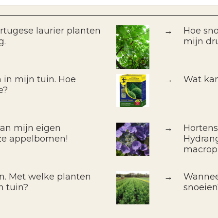
rtugese laurier planten
→
Hoe sno
g.
mijn dr
 in mijn tuin. Hoe
→
Wat kan
e?
van mijn eigen
→
Hortens
ze appelbomen!
Hydrang
macrop
in. Met welke planten
→
Wanneer
n tuin?
snoeien