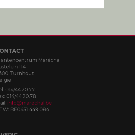
ONTACT
lantencentrum Maréchal
astelein 114
300 Turnhout
elgië
el:
014/44.20.77
ax:
014/44.20.78
ail:
info@marechal.be
TW:
BE0451 449 084