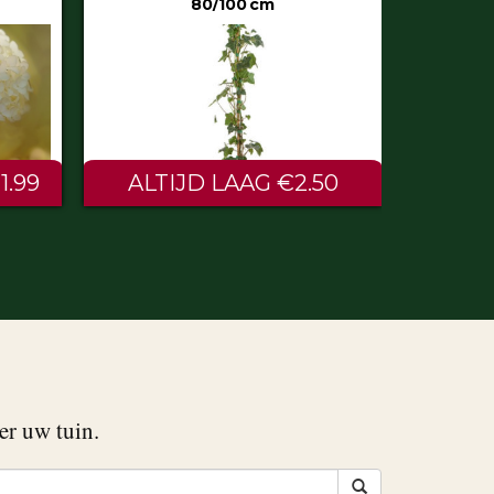
50
€0.60
er uw tuin.