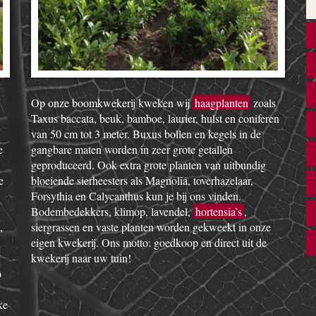
Op onze boomkwekerij kweken wij
haagplanten
zoals
Taxus baccata, beuk, bamboe, laurier, hulst en coniferen
van 50 cm tot 3 meter. Buxus bollen en kegels in de
e
gangbare maten worden in zeer grote getallen
geproduceerd. Ook extra grote planten van uitbundig
e
bloeiende sierheesters als Magnolia, toverhazelaar,
Forsythia en Calycanthus kun je bij ons vinden.
Bodembedekkers, klimop, lavendel,
hortensia’s
,
,
siergrassen en vaste planten worden gekweekt in onze
eigen kwekerij. Ons motto: goedkoop en direct uit de
kwekerij naar uw tuin!
o
ke