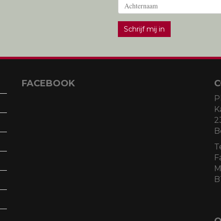
Schrijf mij in
FACEBOOK
C
P
K
2
B
T
F
M
B