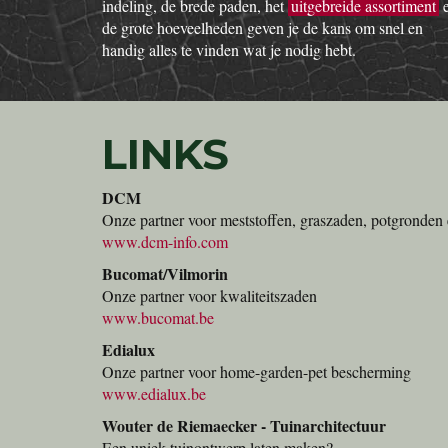
indeling, de brede paden, het
uitgebreide assortiment
de grote hoeveelheden geven je de kans om snel en
handig alles te vinden wat je nodig hebt.
LINKS
DCM
Onze partner voor meststoffen, graszaden, potgronden 
www.dcm-info.com
Bucomat/Vilmorin
Onze partner voor kwaliteitszaden
www.bucomat.be
Edialux
Onze partner voor home-garden-pet bescherming
www.edialux.be
Wouter de Riemaecker - Tuinarchitectuur
Een uniek tuinontwerp laten maken?