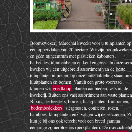
Boomkwekerij Maréchal kweekt voor u tuinplanten op
een oppervlakte van 20 hectare. Wij zijn boomkwekers
en géén tuincentrum met plastieken kabouters,
barbecues, tuinmeubelen en keukengerief. In onze serr
kweken wij een uitgebreid assortiment van de beste
tuinplanten in potten, op onze buitenafdeling staan onz
kluitplanten en bomen. Vanuit een grote voorraad
kunnen wij
goedkoop
planten aanbieden, vers uit de
kwekerij. Buiten ons vast assortiment aan vaste planten
Buxus, sierheesters, bomen, haagplanten, fruitbomen,
bodembedekkers
, siergrassen, coniferen, rozen,
bamboes, klimplanten enz. volgen wij de seizoenen. Z
kun je bij ons ook terecht voor een breed gamma
éénjarige zomerbloeiers (perkplanten). De overzichtelij