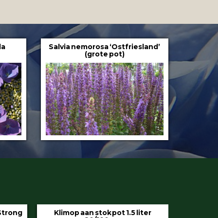
la
Salvia nemorosa ‘Ostfriesland’
(grote pot)
iter
Hedera helix ‘Hibernica’ pot 9 cm