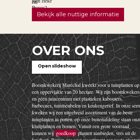
Bekijk alle nuttige informatie
OVER ONS
Open slideshow
Boomkwekerij Maréchal kweekt voor u tuinplanten op
een oppervlakte van 20 hectare. Wij zijn boomkwekers
en géén tuincentrum met plastieken kabouters,
barbecues, tuinmeubelen en keukengerief. In onze serr
kweken wij een uitgebreid assortiment van de beste
tuinplanten in potten, op onze buitenafdeling staan onz
kluitplanten en bomen. Vanuit een grote voorraad
kunnen wij
goedkoop
planten aanbieden, vers uit de
kwekerij. Buiten ons vast assortiment aan vaste planten