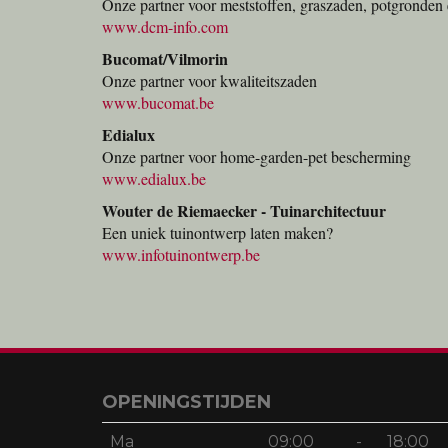
Onze partner voor meststoffen, graszaden, potgronden 
www.dcm-info.com
Bucomat/Vilmorin
Onze partner voor kwaliteitszaden
www.bucomat.be
Edialux
Onze partner voor home-garden-pet bescherming
www.edialux.be
Wouter de Riemaecker - Tuinarchitectuur
Een uniek tuinontwerp laten maken?
www.infotuinontwerp.be
OPENINGSTIJDEN
Ma
09:00
-
18:00