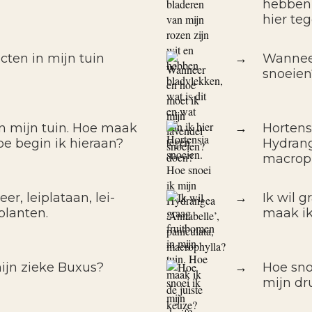
hebben 
hier te
cten in mijn tuin
→
Wanneer
snoeien
in mijn tuin. Hoe maak
→
Hortens
oe begin ik hieraan?
Hydrang
macrop
er, leiplataan, lei-
→
Ik wil 
planten.
maak ik
ijn zieke Buxus?
→
Hoe sno
mijn dr