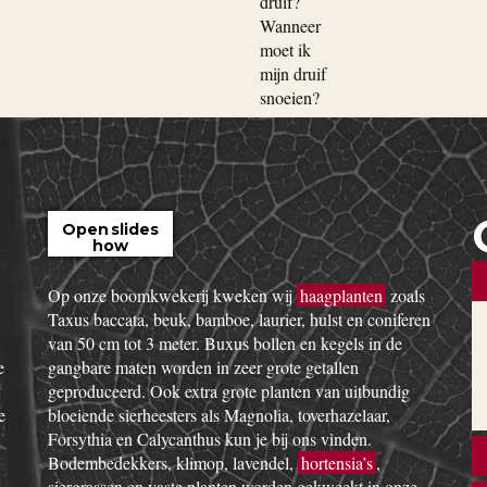
Open slides
how
Op onze boomkwekerij kweken wij
haagplanten
zoals
Taxus baccata, beuk, bamboe, laurier, hulst en coniferen
van 50 cm tot 3 meter. Buxus bollen en kegels in de
e
gangbare maten worden in zeer grote getallen
geproduceerd. Ook extra grote planten van uitbundig
e
bloeiende sierheesters als Magnolia, toverhazelaar,
Forsythia en Calycanthus kun je bij ons vinden.
Bodembedekkers, klimop, lavendel,
hortensia’s
,
,
siergrassen en vaste planten worden gekweekt in onze