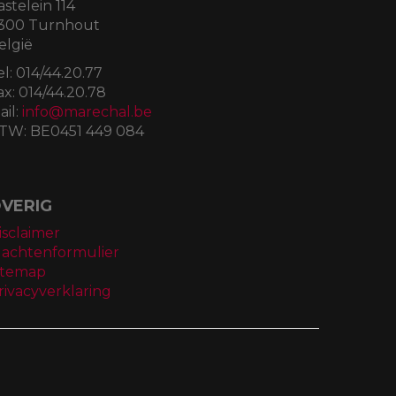
astelein 114
300 Turnhout
elgië
el:
014/44.20.77
ax:
014/44.20.78
ail:
info@marechal.be
TW:
BE0451 449 084
VERIG
isclaimer
lachtenformulier
itemap
rivacyverklaring