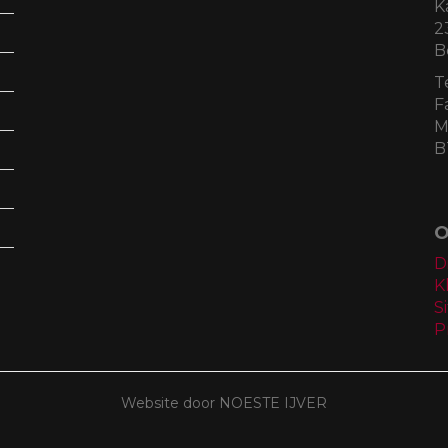
K
2
B
T
F
M
B
O
D
K
S
P
Website door NOESTE IJVER