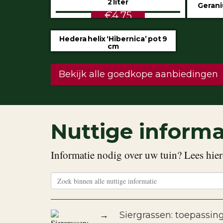
2 liter
Gerani
€4.75
Hedera helix ‘Hibernica’ pot 9
cm
€0.60
Bekijk alle goedkope aanbiedingen
Nuttige informa
Informatie nodig over uw tuin? Lees hier
→
Siergrassen: toepassin