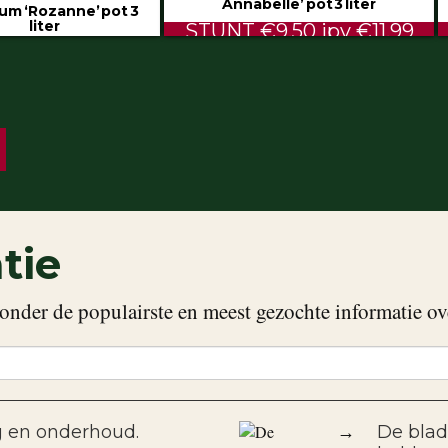
Annabelle’ pot 3 liter
um ‘Rozanne’ pot 3
liter
STUNT €9.50 ipv €11.99
€5.99
tie
onder de populairste en meest gezochte informatie ov
g en onderhoud.
→
De blad