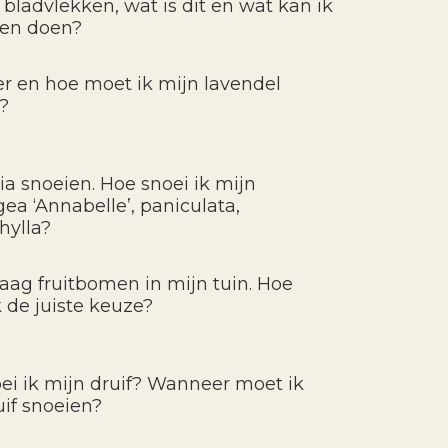
bladvlekken, wat is dit en wat kan ik
gen doen?
 en hoe moet ik mijn lavendel
?
ia snoeien. Hoe snoei ik mijn
ea ‘Annabelle’, paniculata,
hylla?
graag fruitbomen in mijn tuin. Hoe
 de juiste keuze?
ei ik mijn druif? Wanneer moet ik
uif snoeien?