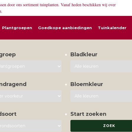
ssen door ons sortiment tuinplanten. Vanaf heden beschikken wij over
n.
Plantgroepen
Goedkope aanbiedingen
Tuinkalender
groep
Bladkleur
mdragend
Bloemkleur
dsoort
Start zoeken