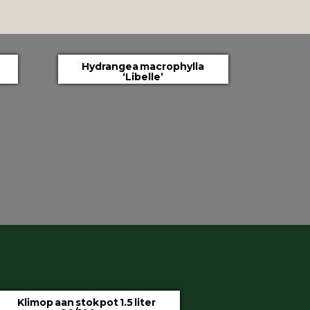
Hydrangea macrophylla
‘Libelle’
Klimop aan stok pot 1.5 liter