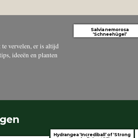
Salvia nemorosa
‘Schneehügel’
te vervelen, er is altijd
tips, ideeën en planten
ngen
Hydrangea ‘Incrediball’ of ‘Strong