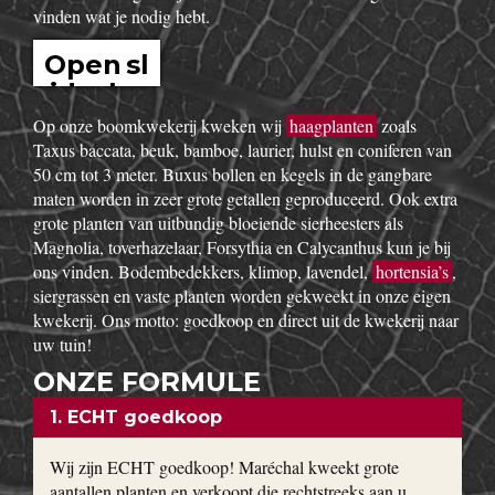
vinden wat je nodig hebt.
Open sl
idesho
w
Op onze boomkwekerij kweken wij
haagplanten
zoals
Taxus baccata, beuk, bamboe, laurier, hulst en coniferen van
50 cm tot 3 meter. Buxus bollen en kegels in de gangbare
maten worden in zeer grote getallen geproduceerd. Ook extra
grote planten van uitbundig bloeiende sierheesters als
Magnolia, toverhazelaar, Forsythia en Calycanthus kun je bij
ons vinden. Bodembedekkers, klimop, lavendel,
hortensia’s
,
siergrassen en vaste planten worden gekweekt in onze eigen
kwekerij. Ons motto: goedkoop en direct uit de kwekerij naar
uw tuin!
ONZE FORMULE
1. ECHT goedkoop
Wij zijn ECHT goedkoop! Maréchal kweekt grote
aantallen planten en verkoopt die rechtstreeks aan u.