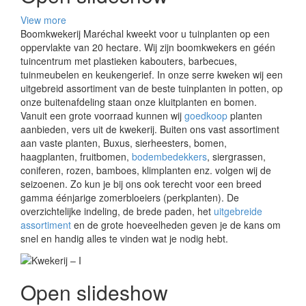
View more
Boomkwekerij Maréchal kweekt voor u tuinplanten op een
oppervlakte van 20 hectare. Wij zijn boomkwekers en géén
tuincentrum met plastieken kabouters, barbecues,
tuinmeubelen en keukengerief. In onze serre kweken wij een
uitgebreid assortiment van de beste tuinplanten in potten, op
onze buitenafdeling staan onze kluitplanten en bomen.
Vanuit een grote voorraad kunnen wij
goedkoop
planten
aanbieden, vers uit de kwekerij. Buiten ons vast assortiment
aan vaste planten, Buxus, sierheesters, bomen,
haagplanten, fruitbomen,
bodembedekkers
, siergrassen,
coniferen, rozen, bamboes, klimplanten enz. volgen wij de
seizoenen. Zo kun je bij ons ook terecht voor een breed
gamma éénjarige zomerbloeiers (perkplanten). De
overzichtelijke indeling, de brede paden, het
uitgebreide
assortiment
en de grote hoeveelheden geven je de kans om
snel en handig alles te vinden wat je nodig hebt.
Open slideshow