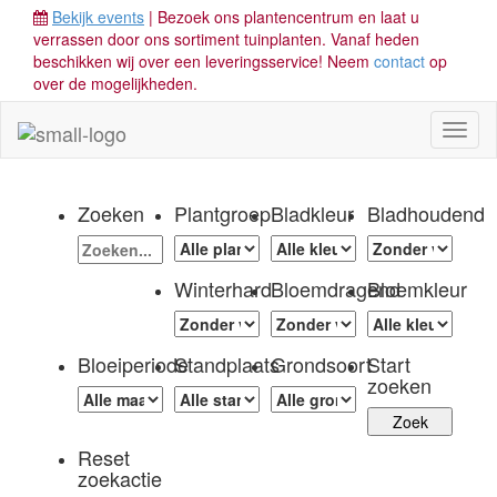
Bekijk events
| Bezoek ons plantencentrum en laat u
verrassen door ons sortiment tuinplanten. Vanaf heden
beschikken wij over een leveringsservice! Neem
contact
op
over de mogelijkheden.
Toggl
naviga
Zoeken
Plantgroep
Bladkleur
Bladhoudend
Winterhard
Bloemdragend
Bloemkleur
Bloeiperiode
Standplaats
Grondsoort
Start
zoeken
Reset
zoekactie