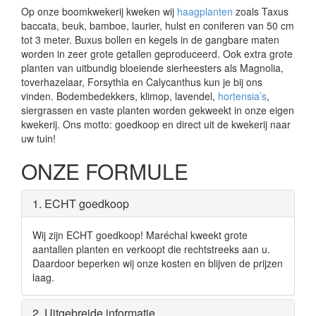
Op onze boomkwekerij kweken wij
haagplanten
zoals Taxus
baccata, beuk, bamboe, laurier, hulst en coniferen van 50 cm
tot 3 meter. Buxus bollen en kegels in de gangbare maten
worden in zeer grote getallen geproduceerd. Ook extra grote
planten van uitbundig bloeiende sierheesters als Magnolia,
toverhazelaar, Forsythia en Calycanthus kun je bij ons
vinden. Bodembedekkers, klimop, lavendel,
hortensia’s
,
siergrassen en vaste planten worden gekweekt in onze eigen
kwekerij. Ons motto: goedkoop en direct uit de kwekerij naar
uw tuin!
ONZE FORMULE
1. ECHT goedkoop
Wij zijn ECHT goedkoop! Maréchal kweekt grote
aantallen planten en verkoopt die rechtstreeks aan u.
Daardoor beperken wij onze kosten en blijven de prijzen
laag.
2. Uitgebreide informatie