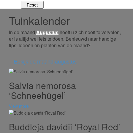
Tuinkalender
In de maand
Augustus
hoeft u zich nooit te vervelen,
er is altijd wel iets te doen. Benieuwd naar handige
tips, ideeën en planten van de maand?
Bekijk de maand augustus
Salvia nemorosa
‘Schneehügel’
View more
Buddleja davidii ‘Royal Red’