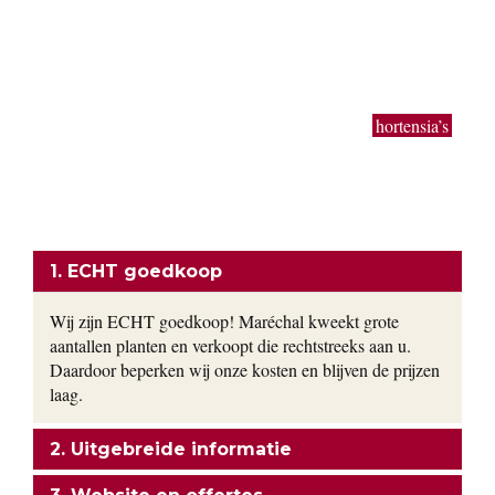
Taxus baccata, beuk, bamboe, laurier, hulst en coniferen van
50 cm tot 3 meter. Buxus bollen en kegels in de gangbare
maten worden in zeer grote getallen geproduceerd. Ook extra
grote planten van uitbundig bloeiende sierheesters als
Magnolia, toverhazelaar, Forsythia en Calycanthus kun je bij
ons vinden. Bodembedekkers, klimop, lavendel,
hortensia’s
,
siergrassen en vaste planten worden gekweekt in onze eigen
kwekerij. Ons motto: goedkoop en direct uit de kwekerij naar
uw tuin!
ONZE FORMULE
1. ECHT goedkoop
Wij zijn ECHT goedkoop! Maréchal kweekt grote
aantallen planten en verkoopt die rechtstreeks aan u.
Daardoor beperken wij onze kosten en blijven de prijzen
laag.
2. Uitgebreide informatie