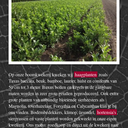
Op onze boomkwekerij kweken wij
haagplanten
zoals
Taxus baccata, beuk, bamboe, laurier, hulst en coniferen van
50 cm tot 3 meter. Buxus bollen en kegels in de gangbare
maten worden in zeer grote getallen geproduceerd. Ook extra
grote planten van uitbundig bloeiende sierheesters als
Magnolia, toverhazelaar, Forsythia en Calycanthus kun je bij
ons vinden. Bodembedekkers, klimop, lavendel,
hortensia’s
,
siergrassen en vaste planten worden gekweekt in onze eigen
kwekerij. Ons motto: goedkoop en direct uit de kwekerij naar