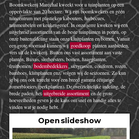
Boomkwekerij Maréchal kweekt voor u tuinplanten op een
oppervlakte van 20 hectare. Wij zijn boomkwekers en géén
tuincentrum met plastieken kabouters, barbecues,
tuinmeubelen en keukengerief. In onze serre kweken wij een
uitgebreid assortiment van de beste tuinplanten in potten, op
onze buitenafdeling staan onze kluitplanten en bomen. Vanuit
een grote voorraad kunnen wij
goedkoop
planten aanbieden,
vers uit de kwekerij. Buiten ons vast assortiment aan vaste
planten, Buxus, sierheesters, bomen, haagplanten,
fruitbomen,
bodembedekkers
, siergrassen, coniferen, rozen,
bamboes, klimplanten enz. volgen wij de seizoenen. Zo kun
je bij ons ook terecht voor een breed gamma éénjarige
zomerbloeiers (perkplanten). De overzichtelijke indeling, de
brede paden, het
uitgebreide assortiment
en de grote
hoeveelheden geven je de kans om snel en handig alles te
vinden wat je nodig hebt.
Open slideshow