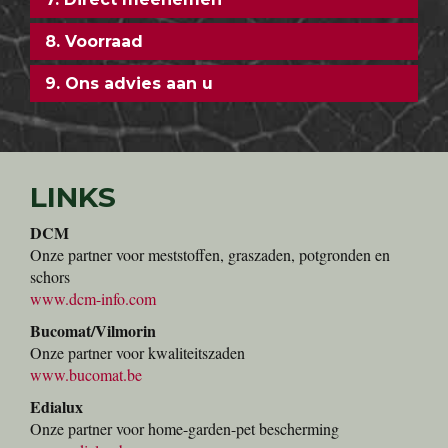
8. Voorraad
9. Ons advies aan u
LINKS
DCM
Onze partner voor meststoffen, graszaden, potgronden en
schors
www.dcm-info.com
Bucomat/Vilmorin
Onze partner voor kwaliteitszaden
www.bucomat.be
Edialux
Onze partner voor home-garden-pet bescherming