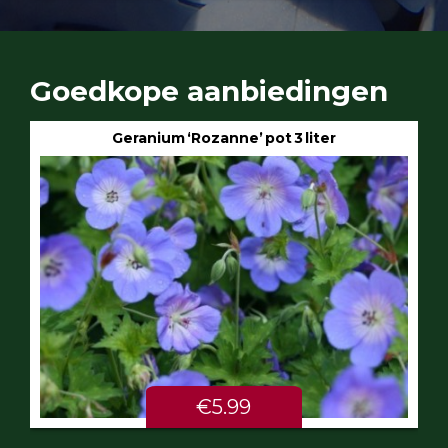
Goedkope aanbiedingen
Geranium ‘Rozanne’ pot 3 liter
€5.99