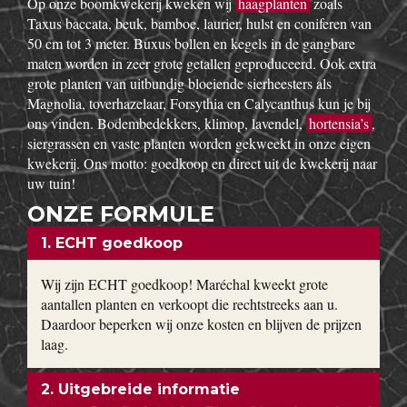
w
Op onze boomkwekerij kweken wij
haagplanten
zoals
Taxus baccata, beuk, bamboe, laurier, hulst en coniferen van
50 cm tot 3 meter. Buxus bollen en kegels in de gangbare
maten worden in zeer grote getallen geproduceerd. Ook extra
grote planten van uitbundig bloeiende sierheesters als
Magnolia, toverhazelaar, Forsythia en Calycanthus kun je bij
ons vinden. Bodembedekkers, klimop, lavendel,
hortensia’s
,
siergrassen en vaste planten worden gekweekt in onze eigen
kwekerij. Ons motto: goedkoop en direct uit de kwekerij naar
uw tuin!
ONZE FORMULE
1. ECHT goedkoop
Wij zijn ECHT goedkoop! Maréchal kweekt grote
aantallen planten en verkoopt die rechtstreeks aan u.
Daardoor beperken wij onze kosten en blijven de prijzen
laag.
2. Uitgebreide informatie