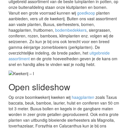
uitgebreid assortiment van de beste tuinplanten in potten, op
onze buitenafdeling staan onze kluitplanten en bomen.
Vanuit een grote voorraad kunnen wij
goedkoop
planten
aanbieden, vers uit de kwekerij. Buiten ons vast assortiment
aan vaste planten, Buxus, sierheesters, bomen,
haagplanten, fruitbomen,
bodembedekkers
, siergrassen,
coniferen, rozen, bamboes, klimplanten enz. volgen wij de
seizoenen. Zo kun je bij ons ook terecht voor een breed
gamma éénjarige zomerbloeiers (perkplanten). De
overzichtelijke indeling, de brede paden, het
uitgebreide
assortiment
en de grote hoeveelheden geven je de kans om
snel en handig alles te vinden wat je nodig hebt.
Open slideshow
Op onze boomkwekerij kweken wij
haagplanten
zoals Taxus
baccata, beuk, bamboe, laurier, hulst en coniferen van 50 cm
tot 3 meter. Buxus bollen en kegels in de gangbare maten
worden in zeer grote getallen geproduceerd. Ook extra grote
planten van uitbundig bloeiende sierheesters als Magnolia,
toverhazelaar, Forsythia en Calycanthus kun je bij ons