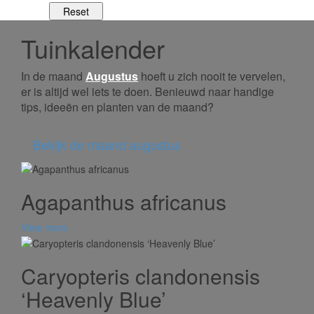
Tuinkalender
In de maand
Augustus
hoeft u zich nooit te vervelen,
er is altijd wel iets te doen. Benieuwd naar handige
tips, ideeën en planten van de maand?
Bekijk de maand augustus
Agapanthus africanus
View more
Caryopteris clandonensis
‘Heavenly Blue’