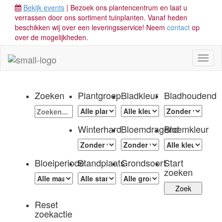
Bekijk events
| Bezoek ons plantencentrum en laat u
verrassen door ons sortiment tuinplanten. Vanaf heden
beschikken wij over een leveringsservice! Neem
contact
op
over de mogelijkheden.
Toggl
naviga
Zoeken
Plantgroep
Bladkleur
Bladhoudend
Winterhard
Bloemdragend
Bloemkleur
Bloeiperiode
Standplaats
Grondsoort
Start
zoeken
Reset
zoekactie