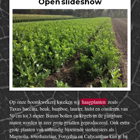
Open slideshow
Op onze boomkwekerij kweken wij
haagplanten
zoals
Taxus baccata, beuk, bamboe, laurier, hulst en coniferen van
50 cm tot 3 meter. Buxus bollen en kegels in de gangbare
maten worden in zeer grote getallen geproduceerd. Ook extra
grote planten van uitbundig bloeiende sierheesters als
Magnolia, toverhazelaar, Forsythia en Calycanthus kun je bij