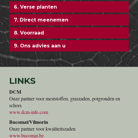
6. Verse planten
7. Direct meenemen
8. Voorraad
9. Ons advies aan u
LINKS
DCM
Onze partner voor meststoffen, graszaden, potgronden en
schors
www.dcm-info.com
Bucomat/Vilmorin
Onze partner voor kwaliteitszaden
www.bucomat.be