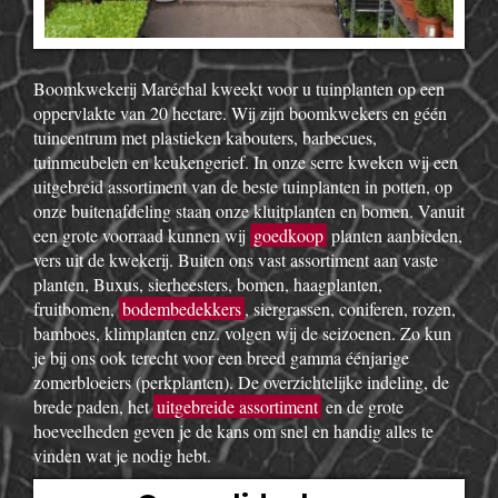
Boomkwekerij Maréchal kweekt voor u tuinplanten op een
oppervlakte van 20 hectare. Wij zijn boomkwekers en géén
tuincentrum met plastieken kabouters, barbecues,
tuinmeubelen en keukengerief. In onze serre kweken wij een
uitgebreid assortiment van de beste tuinplanten in potten, op
onze buitenafdeling staan onze kluitplanten en bomen. Vanuit
een grote voorraad kunnen wij
goedkoop
planten aanbieden,
vers uit de kwekerij. Buiten ons vast assortiment aan vaste
planten, Buxus, sierheesters, bomen, haagplanten,
fruitbomen,
bodembedekkers
, siergrassen, coniferen, rozen,
bamboes, klimplanten enz. volgen wij de seizoenen. Zo kun
je bij ons ook terecht voor een breed gamma éénjarige
zomerbloeiers (perkplanten). De overzichtelijke indeling, de
brede paden, het
uitgebreide assortiment
en de grote
hoeveelheden geven je de kans om snel en handig alles te
vinden wat je nodig hebt.