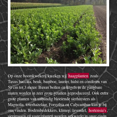
Op onze boomkwekerij kweken wij
haagplanten
zoals
Taxus baccata, beuk, bamboe, laurier, hulst en coniferen van
50 cm tot 3 meter. Buxus bollen en kegels in de gangbare
maten worden in zeer grote getallen geproduceerd. Ook extra
grote planten van uitbundig bloeiende sierheesters als
Magnolia, toverhazelaar, Forsythia en Calycanthus kun je bij
ons vinden. Bodembedekkers, klimop, lavendel,
hortensia’s
,
siergrassen en vaste planten worden gekweekt in onze eigen