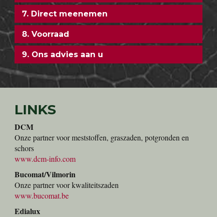
7. Direct meenemen
8. Voorraad
9. Ons advies aan u
LINKS
DCM
Onze partner voor meststoffen, graszaden, potgronden en
schors
www.dcm-info.com
Bucomat/Vilmorin
Onze partner voor kwaliteitszaden
www.bucomat.be
Edialux