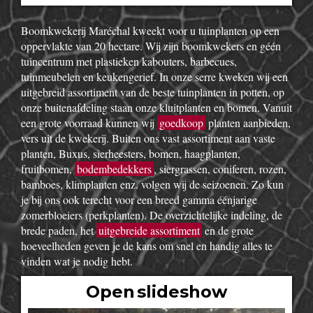
Boomkwekerij Maréchal kweekt voor u tuinplanten op een
oppervlakte van 20 hectare. Wij zijn boomkwekers en géén
tuincentrum met plastieken kabouters, barbecues,
tuinmeubelen en keukengerief. In onze serre kweken wij een
uitgebreid assortiment van de beste tuinplanten in potten, op
onze buitenafdeling staan onze kluitplanten en bomen. Vanuit
een grote voorraad kunnen wij
goedkoop
planten aanbieden,
vers uit de kwekerij. Buiten ons vast assortiment aan vaste
planten, Buxus, sierheesters, bomen, haagplanten,
fruitbomen,
bodembedekkers
, siergrassen, coniferen, rozen,
bamboes, klimplanten enz. volgen wij de seizoenen. Zo kun
je bij ons ook terecht voor een breed gamma éénjarige
zomerbloeiers (perkplanten). De overzichtelijke indeling, de
brede paden, het
uitgebreide assortiment
en de grote
hoeveelheden geven je de kans om snel en handig alles te
vinden wat je nodig hebt.
Open slideshow