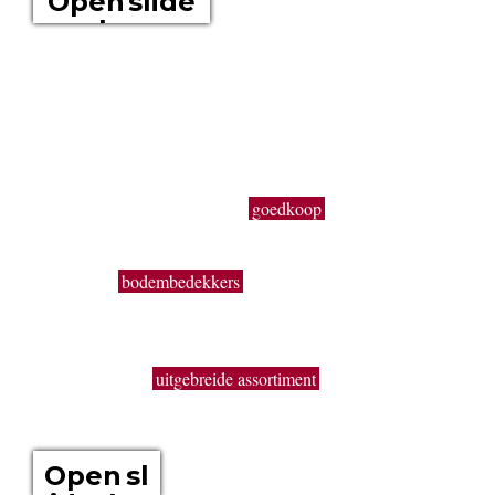
Open slide
show
Boomkwekerij Maréchal kweekt voor u tuinplanten op een
oppervlakte van 20 hectare. Wij zijn boomkwekers en géén
tuincentrum met plastieken kabouters, barbecues,
tuinmeubelen en keukengerief. In onze serre kweken wij een
uitgebreid assortiment van de beste tuinplanten in potten, op
onze buitenafdeling staan onze kluitplanten en bomen. Vanuit
een grote voorraad kunnen wij
goedkoop
planten aanbieden,
vers uit de kwekerij. Buiten ons vast assortiment aan vaste
planten, Buxus, sierheesters, bomen, haagplanten,
fruitbomen,
bodembedekkers
, siergrassen, coniferen, rozen,
bamboes, klimplanten enz. volgen wij de seizoenen. Zo kun
je bij ons ook terecht voor een breed gamma éénjarige
zomerbloeiers (perkplanten). De overzichtelijke indeling, de
brede paden, het
uitgebreide assortiment
en de grote
hoeveelheden geven je de kans om snel en handig alles te
vinden wat je nodig hebt.
Open sl