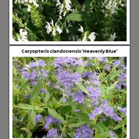
Caryopteris clandonensis ‘Heavenly Blue’