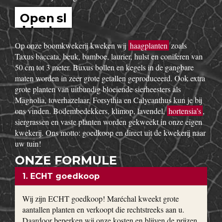
Open sl
idesho
w
Op onze boomkwekerij kweken wij
haagplanten
zoals
Taxus baccata, beuk, bamboe, laurier, hulst en coniferen van
50 cm tot 3 meter. Buxus bollen en kegels in de gangbare
maten worden in zeer grote getallen geproduceerd. Ook extra
grote planten van uitbundig bloeiende sierheesters als
Magnolia, toverhazelaar, Forsythia en Calycanthus kun je bij
ons vinden. Bodembedekkers, klimop, lavendel,
hortensia’s
,
siergrassen en vaste planten worden gekweekt in onze eigen
kwekerij. Ons motto: goedkoop en direct uit de kwekerij naar
uw tuin!
ONZE FORMULE
1. ECHT goedkoop
Wij zijn ECHT goedkoop! Maréchal kweekt grote
aantallen planten en verkoopt die rechtstreeks aan u.
Daardoor beperken wij onze kosten en blijven de prijzen