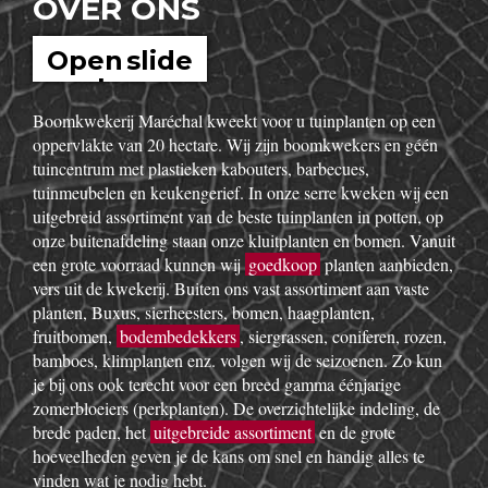
OVER ONS
Open slide
show
Boomkwekerij Maréchal kweekt voor u tuinplanten op een
oppervlakte van 20 hectare. Wij zijn boomkwekers en géén
tuincentrum met plastieken kabouters, barbecues,
tuinmeubelen en keukengerief. In onze serre kweken wij een
uitgebreid assortiment van de beste tuinplanten in potten, op
onze buitenafdeling staan onze kluitplanten en bomen. Vanuit
een grote voorraad kunnen wij
goedkoop
planten aanbieden,
vers uit de kwekerij. Buiten ons vast assortiment aan vaste
planten, Buxus, sierheesters, bomen, haagplanten,
fruitbomen,
bodembedekkers
, siergrassen, coniferen, rozen,
bamboes, klimplanten enz. volgen wij de seizoenen. Zo kun
je bij ons ook terecht voor een breed gamma éénjarige
zomerbloeiers (perkplanten). De overzichtelijke indeling, de
brede paden, het
uitgebreide assortiment
en de grote
hoeveelheden geven je de kans om snel en handig alles te
vinden wat je nodig hebt.