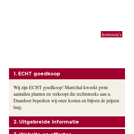
Taxus baccata, beuk, bamboe, laurier, hulst en coniferen van
50 cm tot 3 meter. Buxus bollen en kegels in de gangbare
maten worden in zeer grote getallen geproduceerd. Ook extra
grote planten van uitbundig bloeiende sierheesters als
Magnolia, toverhazelaar, Forsythia en Calycanthus kun je bij
ons vinden. Bodembedekkers, klimop, lavendel,
hortensia’s
,
siergrassen en vaste planten worden gekweekt in onze eigen
kwekerij. Ons motto: goedkoop en direct uit de kwekerij naar
uw tuin!
ONZE FORMULE
1. ECHT goedkoop
Wij zijn ECHT goedkoop! Maréchal kweekt grote
aantallen planten en verkoopt die rechtstreeks aan u.
Daardoor beperken wij onze kosten en blijven de prijzen
laag.
2. Uitgebreide informatie