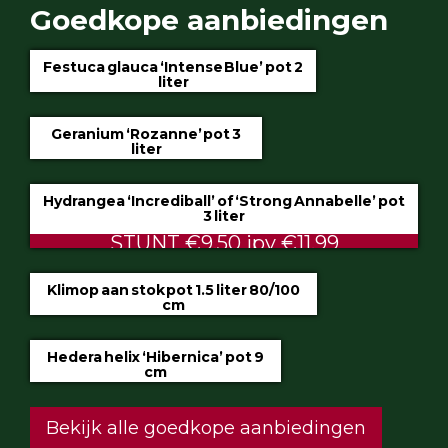
Goedkope aanbiedingen
Festuca glauca ‘Intense Blue’ pot 2
liter
€4.75
Geranium ‘Rozanne’ pot 3
liter
€5.99
Hydrangea ‘Incrediball’ of ‘Strong Annabelle’ pot
3 liter
STUNT €9.50 ipv €11.99
Klimop aan stok pot 1.5 liter 80/100
cm
ALTIJD LAAG €2.50
Hedera helix ‘Hibernica’ pot 9
cm
€0.60
Bekijk alle goedkope aanbiedingen