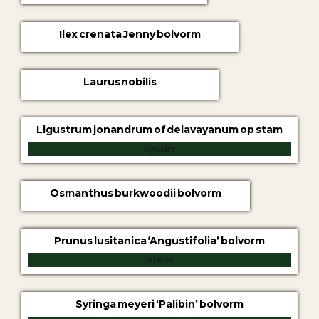
Ilex crenata Jenny bolvorm
Laurus nobilis
Ligustrum jonandrum of delavayanum op stam
Osmanthus burkwoodii bolvorm
Prunus lusitanica ‘Angustifolia’ bolvorm
Syringa meyeri ‘Palibin’ bolvorm