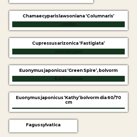
Chamaecyparis lawsoniana ‘Columnaris’
Cupressus arizonica ‘Fastigiata’
Euonymus japonicus ‘Green Spire’, bolvorm
Euonymus japonicus ‘Kathy’ bolvorm dia 60/70
cm
Fagus sylvatica