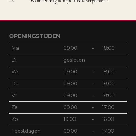
→
Wanneer mag ik mijn Buxus verplanten?
OPENINGSTIJDEN
Ma
09:00
-
18:00
Di
gesloten
Wo
09:00
-
18:00
Do
09:00
-
18:00
Vr
09:00
-
18:00
Za
09:00
-
17:00
Zo
10:00
-
16:00
Feestdagen
09:00
-
17.00