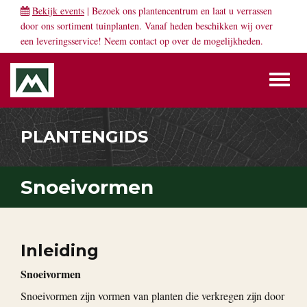
Bekijk events
| Bezoek ons plantencentrum en laat u verrassen
door ons sortiment tuinplanten. Vanaf heden beschikken wij over
een leveringsservice! Neem
contact
op over de mogelijkheden.
Toggl
naviga
PLANTENGIDS
Snoeivormen
Inleiding
Snoeivormen
Snoeivormen zijn vormen van planten die verkregen zijn door