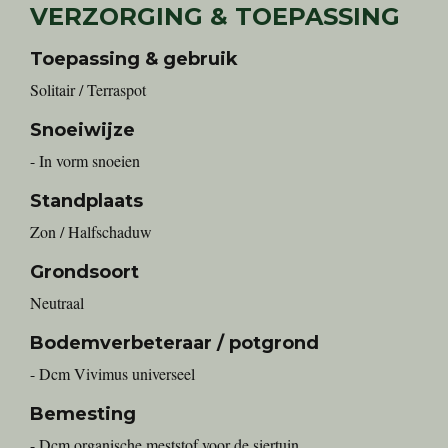
VERZORGING & TOEPASSING
Toepassing & gebruik
Solitair / Terraspot
Snoeiwijze
- In vorm snoeien
Standplaats
Zon / Halfschaduw
Grondsoort
Neutraal
Bodemverbeteraar / potgrond
- Dcm Vivimus universeel
Bemesting
- Dcm organische meststof voor de siertuin