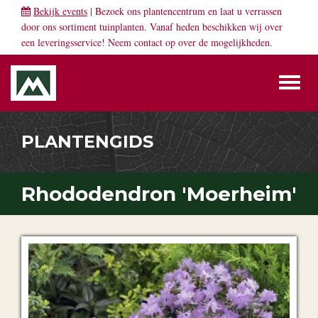
Bekijk events
| Bezoek ons plantencentrum en laat u verrassen
door ons sortiment tuinplanten. Vanaf heden beschikken wij over
een leveringsservice! Neem
contact
op over de mogelijkheden.
Toggl
naviga
PLANTENGIDS
Rhododendron 'Moerheim'