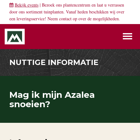
Bekijk events
| Bezoek ons plantencentrum en laat u verrassen
door ons sortiment tuinplanten. Vanaf heden beschikken wij over
een leveringsservice! Neem
contact
op over de mogelijkheden.
Toggl
naviga
NUTTIGE INFORMATIE
Mag ik mijn Azalea
snoeien?