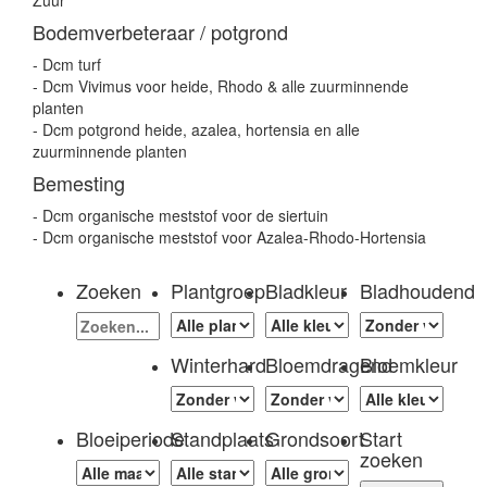
Zuur
Bodemverbeteraar / potgrond
- Dcm turf
- Dcm Vivimus voor heide, Rhodo & alle zuurminnende
planten
- Dcm potgrond heide, azalea, hortensia en alle
zuurminnende planten
Bemesting
- Dcm organische meststof voor de siertuin
- Dcm organische meststof voor Azalea-Rhodo-Hortensia
Zoeken
Plantgroep
Bladkleur
Bladhoudend
Winterhard
Bloemdragend
Bloemkleur
Bloeiperiode
Standplaats
Grondsoort
Start
zoeken