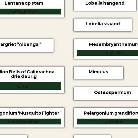
Lantana op stam
Lobelia hangend
Lobelia staand
argriet “Albenga”
Mesembryanthemu
lion Bells of Calibrachoa
Mimulus
driekleurig
Osteospermum
gonium ‘Musquito Fighter’
Pelargonium grandiflo