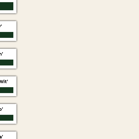
’
n’
Wit’
o’
a’