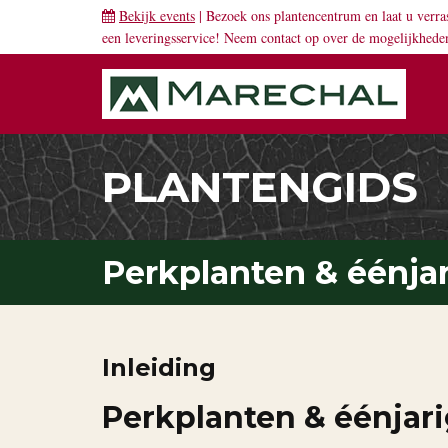
Bekijk events
| Bezoek ons plantencentrum en laat u verra
een leveringsservice! Neem
contact
op over de mogelijkhede
PLANTENGIDS
Perkplanten & éénja
Inleiding
Perkplanten & éénjar