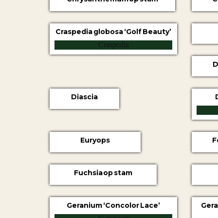
Craspedia globosa ‘Golf Beauty’
D
Diascia
Euryops
F
Fuchsia op stam
Geranium ‘Concolor Lace’
Gera