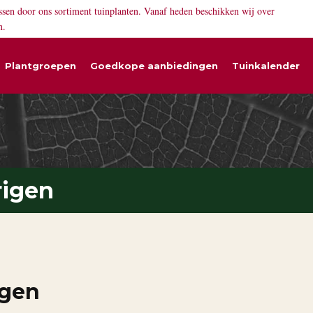
ssen door ons sortiment tuinplanten. Vanaf heden beschikken wij over
n.
Plantgroepen
Goedkope aanbiedingen
Tuinkalender
rigen
igen