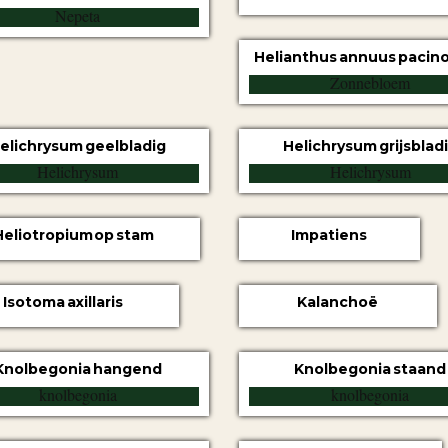
Helianthus annuus pacino
elichrysum geelbladig
Helichrysum grijsblad
Heliotropium op stam
Impatiens
Isotoma axillaris
Kalanchoë
Knolbegonia hangend
Knolbegonia staand