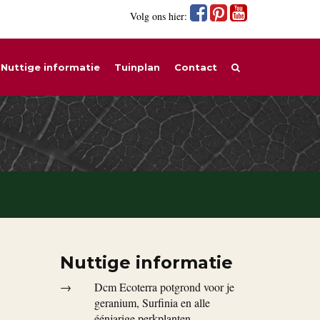
Volg ons hier:
Nuttige informatie
Tuinplan
Contact
Nuttige informatie
→
Dcm Ecoterra potgrond voor je
geranium, Surfinia en alle
éénjarige perkplanten.