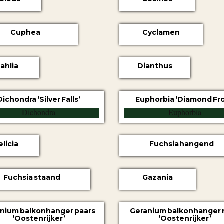
Cuphea
Cyclamen
ahlia
Dianthus
Dichondra ‘Silver Falls’
Euphorbia ‘Diamond Fro
elicia
Fuchsia hangend
Fuchsia staand
Gazania
nium balkonhanger paars
Geranium balkonhanger 
‘Oostenrijker’
‘Oostenrijker’