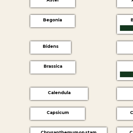
Aster
Begonia
B
Bidens
Brassica
Calendula
Capsicum
C
Chrysanthemum op stam
C