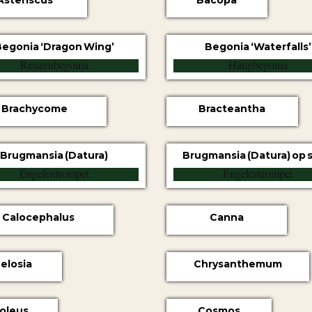
Asteriscus
Bacopa
egonia ‘Dragon Wing’
Begonia ‘Waterfalls’
Brachycome
Bracteantha
Brugmansia (Datura)
Brugmansia (Datura) op 
Calocephalus
Canna
elosia
Chrysanthemum
oleus
Cosmos