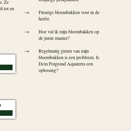
r. Ze
l tot en
→
Fleurige bloembakken voor in de
herfst.
→
Hoe vul ik mijn bloembakken op
de juiste manier?
→
Regelmatig gieten van mijn
bloembakken is een probleem. Is
Dcm Potgrond Aquaterra een
oplossing?
m