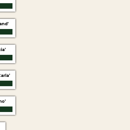
and’
ia’
arla’
mo’