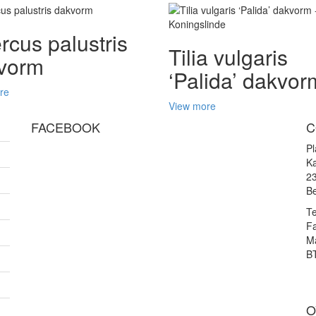
rcus palustris
Tilia vulgaris
vorm
‘Palida’ dakvor
re
View more
FACEBOOK
C
P
Ka
2
Be
Te
F
Ma
B
O