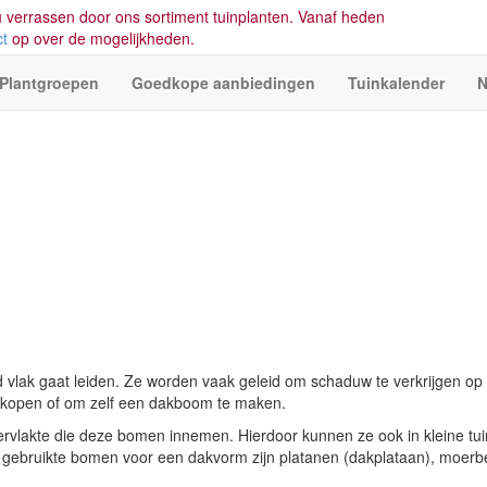
 verrassen door ons sortiment tuinplanten. Vanaf heden
ct
op over de mogelijkheden.
Plantgroepen
Goedkope aanbiedingen
Tuinkalender
N
lak gaat leiden. Ze worden vaak geleid om schaduw te verkrijgen op
 kopen of om zelf een dakboom te maken.
rvlakte die deze bomen innemen. Hierdoor kunnen ze ook in kleine tu
 gebruikte bomen voor een dakvorm zijn platanen (dakplataan), moerb