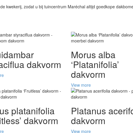
e kwekerij, zodat u bij tuincentrum Maréchal altijd goedkope dakbom
uidambar
Morus alba
raciflua dakvorm
‘Platanifolia’
dakvorm
re
View more
s platanifolia
Platanus acerifo
itless’ dakvorm
dakvorm
re
View more