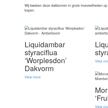
Wij kweken deze dakbomen in grote hoeveelheden op d
kopen.
Liquidambar
Liq
styraciflua
sty
‘Worplesdon’
View mo
Dakvorm
View more
Moru
‘Fru
View mo