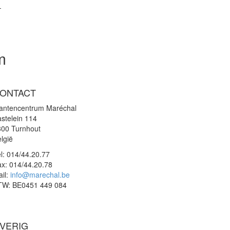
m
ONTACT
lantencentrum Maréchal
stelein 114
300 Turnhout
lgië
l:
014/44.20.77
ax:
014/44.20.78
il:
info@marechal.be
TW:
BE0451 449 084
VERIG