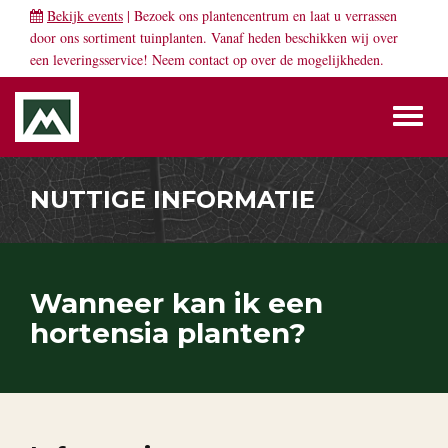
Bekijk events
| Bezoek ons plantencentrum en laat u verrassen
door ons sortiment tuinplanten. Vanaf heden beschikken wij over
een leveringsservice! Neem
contact
op over de mogelijkheden.
Toggl
naviga
NUTTIGE INFORMATIE
Wanneer kan ik een
hortensia planten?