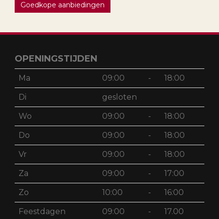
Goedkope aanbiedingen
OPENINGSTIJDEN
Ma
09:00
-
18:00
Di
gesloten
Wo
09:00
-
18:00
Do
09:00
-
18:00
Vr
09:00
-
18:00
Za
09:00
-
17:00
Zo
10:00
-
16:00
Feestdagen
09:00
-
17.00