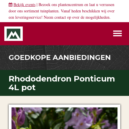
Bekijk events
| Bezoek ons plantencentrum en laat u verrassen
door ons sortiment tuinplanten. Vanaf heden beschikken wij over
een leveringsservice! Neem
contact
op over de mogelijkheden.
Toggl
naviga
GOEDKOPE AANBIEDINGEN
Rhododendron Ponticum
4L pot