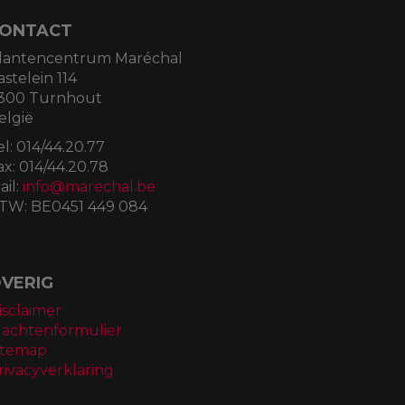
ONTACT
lantencentrum Maréchal
astelein 114
300 Turnhout
elgië
el:
014/44.20.77
ax:
014/44.20.78
ail:
info@marechal.be
TW:
BE0451 449 084
VERIG
isclaimer
lachtenformulier
itemap
rivacyverklaring