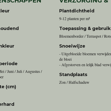
ENSCHAPPEN
VERZORGING &
leur
Plantdichtheid
9-12 planten per m²
houdend
Toepassing & gebruik
Bloemenborder / Terraspot / Rots
mkleur
Snoeiwijze
- Uitgebloeide bloemen verwijde
de bloei
periode
- Afgestorven en lelijk blad verw
ei / Juni / Juli / Augustus /
Standplaats
er
Zon / Halfschaduw
te (cm)
erhard