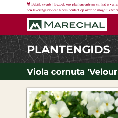
Bekijk events
| Bezoek ons plantencentrum en laat u verra
een leveringsservice! Neem
contact
op over de mogelijkhede
PLANTENGIDS
Viola cornuta 'Velour