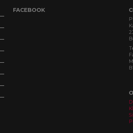
FACEBOOK
C
P
K
2
B
T
F
M
B
O
D
K
S
P