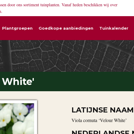
ssen door ons sortiment tuinplanten. Vanaf heden beschikken wij over
n.
Plantgroepen
Goedkope aanbiedingen
Tuinkalender
 White'
LATIJNSE NAAM
Viola cornuta ‘Velour White’
NEDERLANDSE