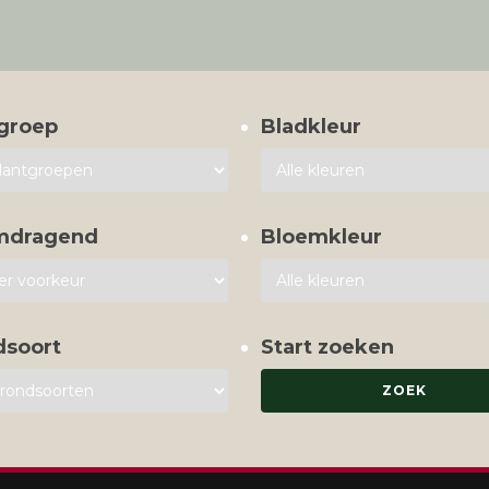
groep
Bladkleur
mdragend
Bloemkleur
dsoort
Start zoeken