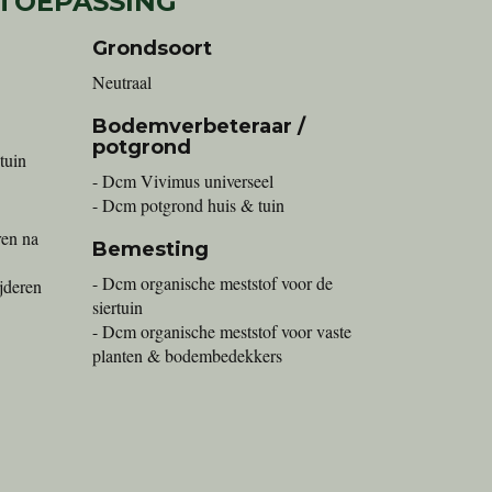
 TOEPASSING
Grondsoort
Neutraal
Bodemverbeteraar /
potgrond
tuin
- Dcm Vivimus universeel
- Dcm potgrond huis & tuin
ren na
Bemesting
- Dcm organische meststof voor de
ijderen
siertuin
- Dcm organische meststof voor vaste
planten & bodembedekkers