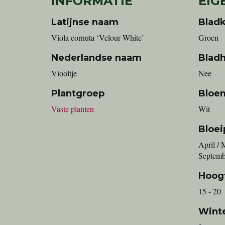
INFORMATIE
EIG
Latijnse naam
Bladk
Viola cornuta ‘Velour White’
Groen
Nederlandse naam
Blad
viooltje
Nee
Plantgroep
Bloe
Vaste planten
Wit
Bloei
April / M
Septemb
Hoog
15 - 20
Wint