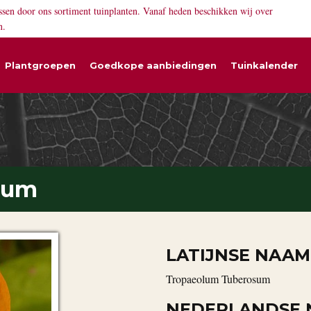
ssen door ons sortiment tuinplanten. Vanaf heden beschikken wij over
n.
Plantgroepen
Goedkope aanbiedingen
Tuinkalender
sum
LATIJNSE NAAM
Tropaeolum Tuberosum
NEDERLANDSE