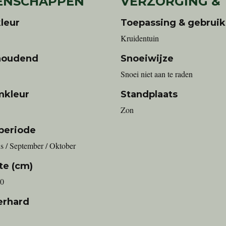
ENSCHAPPEN
VERZORGING &
leur
Toepassing & gebruik
Kruidentuin
houdend
Snoeiwijze
Snoei niet aan te raden
mkleur
Standplaats
Zon
periode
s / September / Oktober
te (cm)
00
erhard