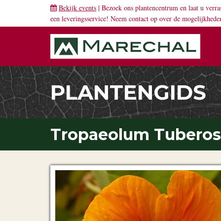
Bekijk events
| Bezoek ons plantencentrum en laat u verra
een leveringsservice! Neem
contact
op over de mogelijkhede
PLANTENGIDS
Tropaeolum Tubero