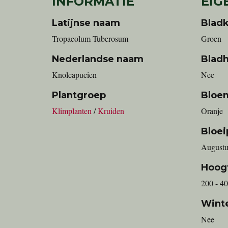
INFORMATIE
EIG
Latijnse naam
Bladk
Tropaeolum Tuberosum
Groen
Nederlandse naam
Blad
Knolcapucien
Nee
Plantgroep
Bloe
Klimplanten
/
Kruiden
Oranje
Bloei
Augustu
Hoog
200 - 4
Wint
Nee