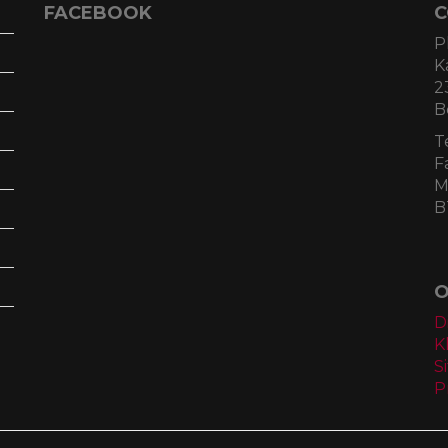
FACEBOOK
C
P
K
2
B
T
F
M
B
O
D
K
S
P