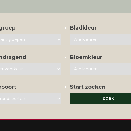
groep
Bladkleur
mdragend
Bloemkleur
dsoort
Start zoeken