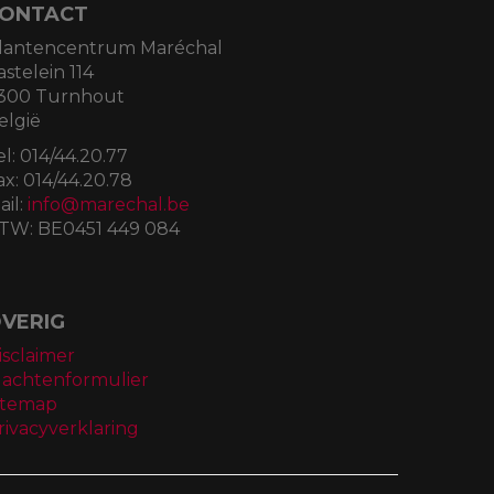
ONTACT
lantencentrum Maréchal
astelein 114
300 Turnhout
elgië
el:
014/44.20.77
ax:
014/44.20.78
ail:
info@marechal.be
TW:
BE0451 449 084
VERIG
isclaimer
lachtenformulier
itemap
rivacyverklaring