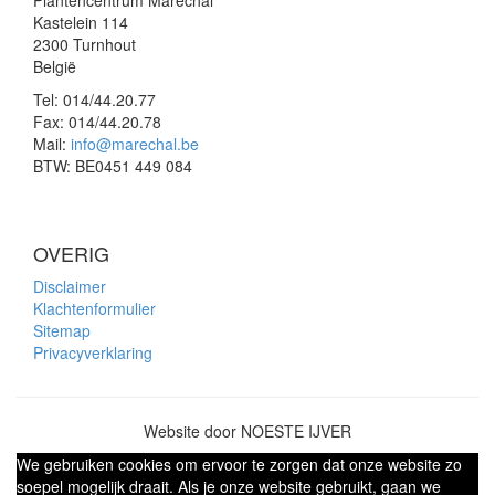
Plantencentrum Maréchal
Kastelein 114
2300 Turnhout
België
Tel:
014/44.20.77
Fax:
014/44.20.78
Mail:
info@marechal.be
BTW:
BE0451 449 084
OVERIG
Disclaimer
Klachtenformulier
Sitemap
Privacyverklaring
Website door NOESTE IJVER
We gebruiken cookies om ervoor te zorgen dat onze website zo
soepel mogelijk draait. Als je onze website gebruikt, gaan we