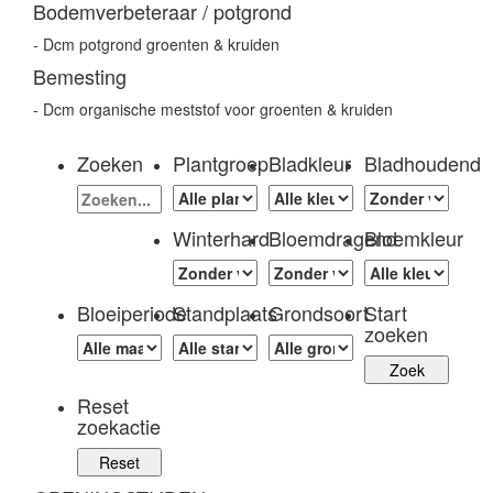
Bodemverbeteraar / potgrond
- Dcm potgrond groenten & kruiden
Bemesting
- Dcm organische meststof voor groenten & kruiden
Zoeken
Plantgroep
Bladkleur
Bladhoudend
Winterhard
Bloemdragend
Bloemkleur
Bloeiperiode
Standplaats
Grondsoort
Start
zoeken
Reset
zoekactie