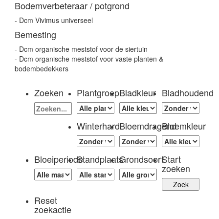
Bodemverbeteraar / potgrond
- Dcm Vivimus universeel
Bemesting
- Dcm organische meststof voor de siertuin
- Dcm organische meststof voor vaste planten &
bodembedekkers
Zoeken
Plantgroep
Bladkleur
Bladhoudend
Winterhard
Bloemdragend
Bloemkleur
Bloeiperiode
Standplaats
Grondsoort
Start
zoeken
Reset
zoekactie